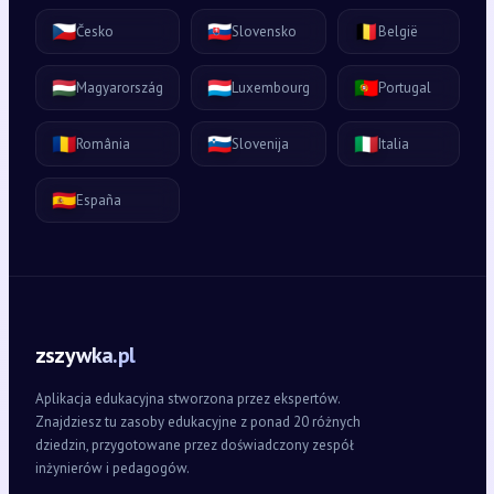
🇨🇿
🇸🇰
🇧🇪
Česko
Slovensko
België
🇭🇺
🇱🇺
🇵🇹
Magyarország
Luxembourg
Portugal
🇷🇴
🇸🇮
🇮🇹
România
Slovenija
Italia
🇪🇸
España
zszywka.pl
Aplikacja edukacyjna stworzona przez ekspertów.
Znajdziesz tu zasoby edukacyjne z ponad 20 różnych
dziedzin, przygotowane przez doświadczony zespół
inżynierów i pedagogów.