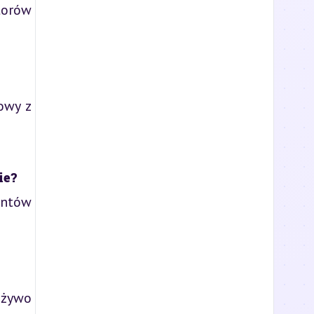
torów
owy z
ie?
entów
 żywo