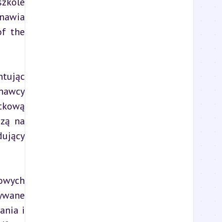
zkole 
awia 
f the 
tując 
nawcy 
tkową 
zą na 
ujący 
owych 
ywane 
nia i 