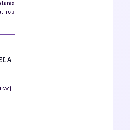
tanie 
 roli 
ELA
kacji