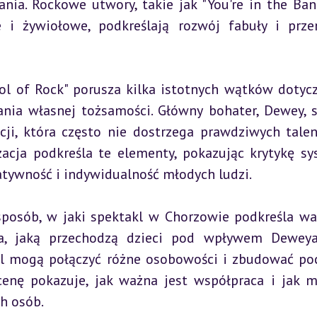
ia. Rockowe utwory, takie jak "You're in the Band
 i żywiołowe, podkreślają rozwój fabuły i prze
 of Rock" porusza kilka istotnych wątków dotycz
ania własnej tożsamości. Główny bohater, Dewey, s
ji, która często nie dostrzega prawdziwych talen
zacja podkreśla te elementy, pokazując krytykę sy
tywność i indywidualność młodych ludzi.
posób, w jaki spektakl w Chorzowie podkreśla war
ja, jaką przechodzą dzieci pod wpływem Deweya,
l mogą połączyć różne osobowości i zbudować poc
enę pokazuje, jak ważna jest współpraca i jak m
ch osób.