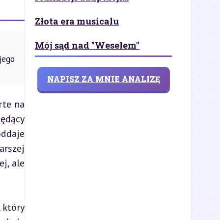
Złota era musicalu
Mój sąd nad "Weselem"
jego
NAPISZ ZA MNIE ANALIZĘ
te na 
ędący 
ddaje 
rszej 
, ale 
który 