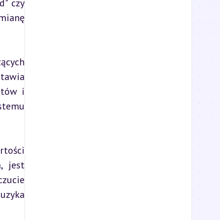
" czy 
mianę 
ących 
tawia 
tów i 
stemu 
tości 
 jest 
zucie 
uzyka 