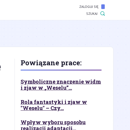
ZALOGUJ SIĘ
SZUKAJ
e
Powiązane prace:
Symboliczne znaczenie widm
i zjaw w „Weselu”...
Rola fantastyki i zjaw w
"Weselu" – Czy...
Wpływ wyboru sposobu
realizacji adaptacji...