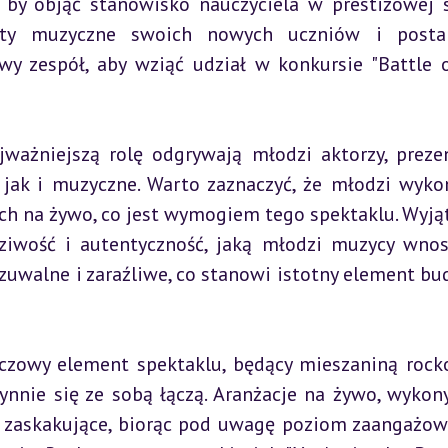
 by objąć stanowisko nauczyciela w prestiżowej s
ty muzyczne swoich nowych uczniów i postan
wy zespół, aby wziąć udział w konkursie "Battle o
ważniejszą rolę odgrywają młodzi aktorzy, prezen
 jak i muzyczne. Warto zaznaczyć, że młodzi wyko
h na żywo, co jest wymogiem tego spektaklu. Wyją
dziwość i autentyczność, jaką młodzi muzycy wnos
zuwalne i zaraźliwe, co stanowi istotny element bud
zowy element spektaklu, będący mieszaniną rock
ynnie się ze sobą łączą. Aranżacje na żywo, wykon
 zaskakujące, biorąc pod uwagę poziom zaangażowa