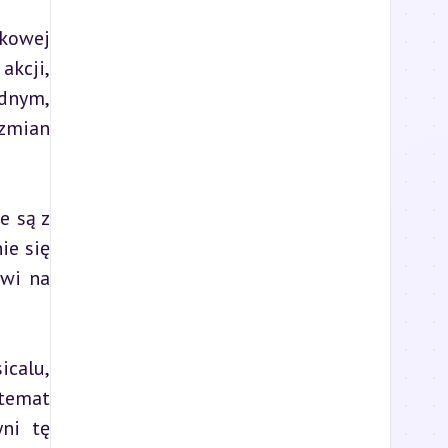
kowej 
kcji, 
dnym, 
mian 
 są z 
e się 
wi na 
calu, 
temat 
ni tę 