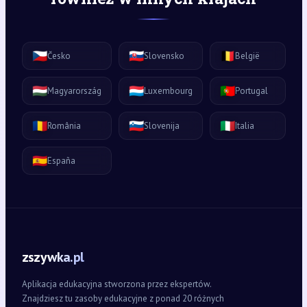
🇨🇿
🇸🇰
🇧🇪
Česko
Slovensko
België
🇭🇺
🇱🇺
🇵🇹
Magyarország
Luxembourg
Portugal
🇷🇴
🇸🇮
🇮🇹
România
Slovenija
Italia
🇪🇸
España
zszywka.pl
Aplikacja edukacyjna stworzona przez ekspertów.
Znajdziesz tu zasoby edukacyjne z ponad 20 różnych