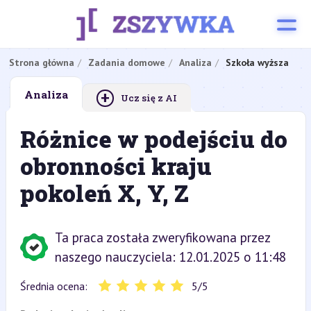
Strona główna
Zadania domowe
Analiza
Szkoła wyższa
+
Analiza
Ucz się z AI
Różnice w podejściu do
obronności kraju
pokoleń X, Y, Z
Ta praca została zweryfikowana przez
naszego nauczyciela: 12.01.2025 o 11:48
Średnia ocena:
5
/
5