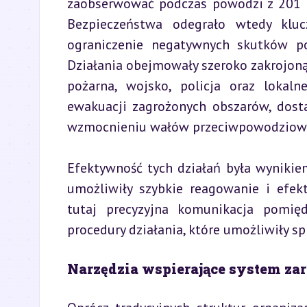
zaobserwować podczas powodzi z 201 ro
Bezpieczeństwa odegrało wtedy kluc
ograniczenie negatywnych skutków po
Działania obejmowały szeroko zakrojoną
pożarna, wojsko, policja oraz lokal
ewakuacji zagrożonych obszarów, dost
wzmocnieniu wałów przeciwpowodziow
Efektywność tych działań była wynikie
umożliwiły szybkie reagowanie i efek
tutaj precyzyjna komunikacja pomięd
procedury działania, które umożliwiły 
Narzędzia wspierające system z