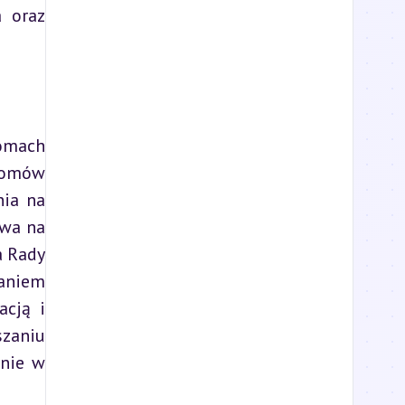
 oraz 
omach 
iomów 
ia na 
wa na 
 Rady 
aniem 
cją i 
zaniu 
nie w 