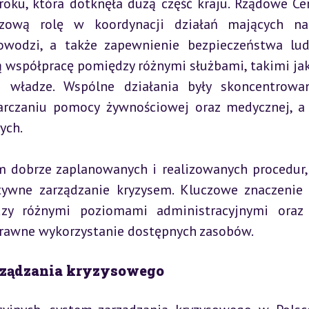
ku, która dotknęła dużą część kraju. Rządowe Ce
zową rolę w koordynacji działań mających na 
wodzi, a także zapewnienie bezpieczeństwa ludn
 współpracę pomiędzy różnymi służbami, takimi jak 
ne władze. Wspólne działania były skoncentrowa
arczaniu pomocy żywnościowej oraz medycznej, a 
ych.
m dobrze zaplanowanych i realizowanych procedur, 
tywne zarządzanie kryzysem. Kluczowe znaczenie 
zy różnymi poziomami administracyjnymi oraz 
sprawne wykorzystanie dostępnych zasobów.
arządzania kryzysowego