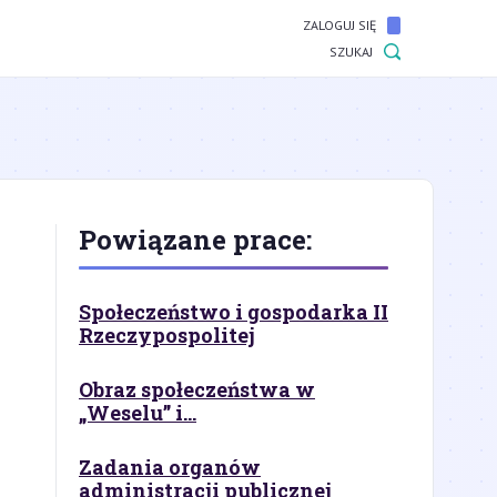
ZALOGUJ SIĘ
SZUKAJ
Powiązane prace:
Społeczeństwo i gospodarka II
Rzeczypospolitej
Obraz społeczeństwa w
„Weselu” i...
Zadania organów
administracji publicznej