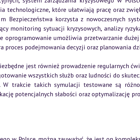
cyjnych, system zarządzania kryzysowego w Polsce
 technologiczne, które ułatwiają pracę oraz zwięk
rum Bezpieczeństwa korzysta z nowoczesnych sys
cy monitoring sytuacji kryzysowych, analizy ryzyka
ne oprogramowanie umożliwia przetwarzanie dużej i
ra proces podejmowania decyzji oraz planowania dzi
niezbędne jest również prowadzenie regularnych ćwic
gotowanie wszystkich służb oraz ludności do skutec
 W trakcie takich symulacji testowane są różno
kację potencjalnych słabości oraz optymalizację pro
ego w Polsce, można zauważyć, że jest on kompleks