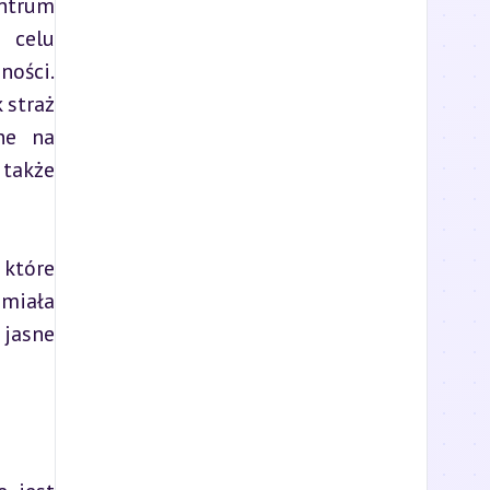
ntrum 
celu 
ości. 
straż 
ne na 
także 
które 
miała 
jasne 