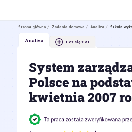
Strona główna
Zadania domowe
Analiza
Szkoła wyż
+
Analiza
Ucz się z AI
System zarządz
Polsce na podst
kwietnia 2007 r
Ta praca została zweryfikowana prze