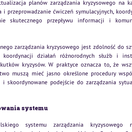
ktualizacja planów zarządzania kryzysowego na k
a i przeprowadzanie ćwiczeń symulacyjnych, koordy
ie skutecznego przepływu informacji i komuni
ego zarządzania kryzysowego jest zdolność do szy
koordynacji działań różnorodnych służb i insty
utków kryzysów. W praktyce oznacza to, że wszy
stwo muszą mieć jasno określone procedury wspó
 i skoordynowane podejście do zarządzania sytua
owania systemu
olskiego systemu zarządzania kryzysowego m