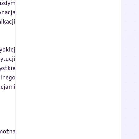
ażdym 
nacja 
kacji 
bkiej 
tucji 
stkie 
lnego 
cjami 
ożna 