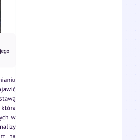
jego
aniu 
jawić 
stawą 
która 
ych w 
alizy 
em na 