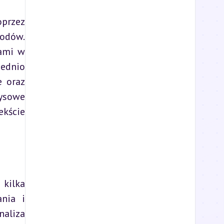
przez 
dów. 
ami w 
dnio 
 oraz 
ysowe 
ście 
ilka 
nia i 
aliza 