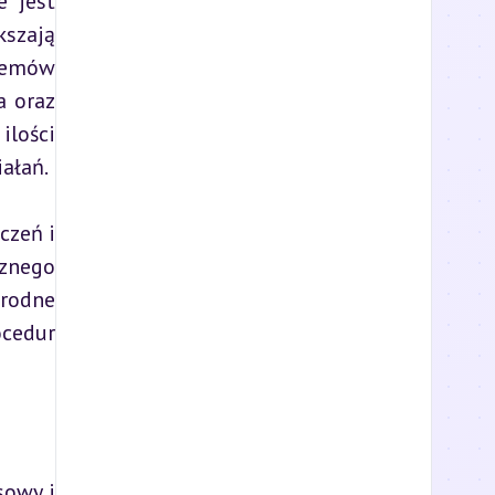
 jest 
szają 
temów 
 oraz 
lości 
ałań.
zeń i 
znego 
rodne 
cedur 
owy i 