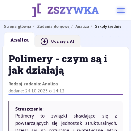
Strona główna
Zadania domowe
Analiza
Szkoły średnie
+
Analiza
Ucz się z AI
Polimery - czym są i
jak działają
Rodzaj zadania:
Analiza
dodane: 24.10.2023 o 14:12
Streszczenie:
Polimery to związki składające się z
powtarzających się jednostek strukturalnych.
Dzielą się na naturalne i syntetyczne. Mają