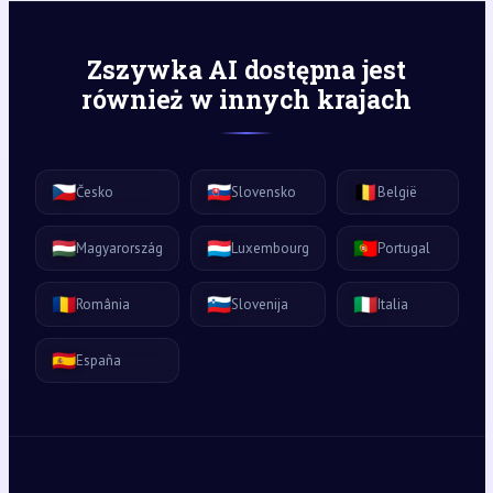
Zszywka AI dostępna jest
również w innych krajach
🇨🇿
🇸🇰
🇧🇪
Česko
Slovensko
België
🇭🇺
🇱🇺
🇵🇹
Magyarország
Luxembourg
Portugal
🇷🇴
🇸🇮
🇮🇹
România
Slovenija
Italia
🇪🇸
España