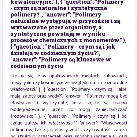
kowalencyjne." }, { "question": "Polimery
- czym są naturalne i syntetyczne
polimery?", "answer": "Polimery
naturalne występują w przyrodzie i są
wytwarzane przez organizmy, a
syntetyczne powstają w wyniku
procesów chemicznych z monomerów." },
{ "question": "Polimery - czym są i jak
działają w codziennym życiu?",
"answer": "Polimery są kluczowe w
codziennym życiu
stosuje się je w opakowaniach, meblach, zabawkach,
medycynie czy kosmetyce ze względu na ich różnorodne
właściwości." }, { "question": "Polimery - czym są i jakie
mają zalety oraz wady?", "answer": "Polimery mogą być
elastyczne i wytrzymałe, lecz często są trudno
biodegradowalne, przez co mogą zanieczyszczać
środowisko.” }, { "question": "Polimery - czym są i od
czego zależą ich właściwości?", "answer": "Właściwości
polimerów, takie jak elastyczność czy trwałość, zależą
od struktury cząsteczek oraz sposobu łączenia i ilości