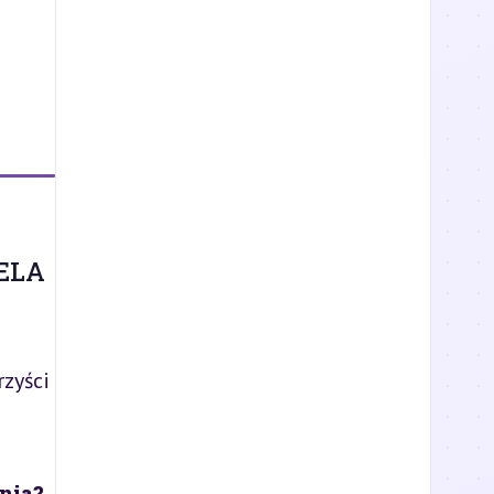
ELA
zyści
nia?