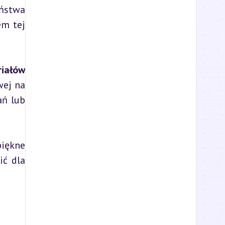
ństwa 
m tej 
iałów 
ej na 
ń lub 
iękne 
ć dla 