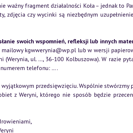
nie ważny fragment działalności Koła – jednak to Pa
y, zdjęcia czy wycinki są niezbędnym uzupełnienie
łanie swoich wspomnień, refleksji lub innych mater
s mailowy kgwwerynia@wp.pl lub w wersji papierow
(Werynia, ul. ..., 36-100 Kolbuszowa). W razie pyta
numerem telefonu: ... .
m wyjątkowym przedsięwzięciu. Wspólnie stwórzmy p
biet z Weryni, którego nie sposób będzie przeceni
owieniami,  

ryni  
