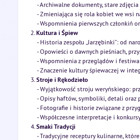
    - Archiwalne dokumenty, stare zdjęcia i pamiątki.

    - Zmieniająca się rola kobiet we wsi na przestrzeni 90 lat.

    - Wspomnienia pierwszych członkiń oraz ich rodzin.

2. 
Kultura i Śpiew
    - Historia zespołu „Jarzębinki”: od narodzin do dziś.

    - Opowieści o dawnych pieśniach, przyśpiewkach, tradycjach muzycznych.

    - Wspomnienia z przeglądów i festiwali folklorystycznych.

    - Znaczenie kultury śpiewaczej w integracji społeczności.

3. 
Stroje i Rękodzieło
    - Wyjątkowość stroju weryńskiego: przede wszystkim prezentacja gorsetów Pani Maciąg.

    - Opisy haftów, symboliki, detali oraz pracy twórczyń.

    - Fotografie i historie związane z przygotowywaniem strojów na święta i występy.

    - Współczesne interpretacje i konkursy rękodzielnicze.

4. 
Smaki Tradycji
    - Tradycyjne receptury kulinarne, które przetrwały dekady.
