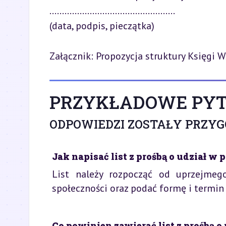
..................................................  

(data, podpis, pieczątka)
Załącznik: Propozycja struktury Księgi 
PRZYKŁADOWE PYT
ODPOWIEDZI ZOSTAŁY PRZY
Jak napisać list z prośbą o udział
List należy rozpocząć od uprzejmego
społeczności oraz podać formę i termi
Co powinien zawierać list z prośbą