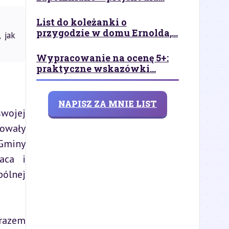
List do koleżanki o
przygodzie w domu Ernolda,...
 jak
Wypracowanie na ocenę 5+:
praktyczne wskazówki...
NAPISZ ZA MNIE LIST
wojej 
owały 
Gminy 
ca i 
lnej 
razem 