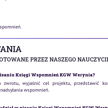
Wspomnień.
ANIA
GOTOWANE PRZEZ NASZEGO NAUCZYCI
 w pisaniu Księgi Wspomnień KGW Werynia?
 zwrotu, wyjaśnić cel projektu, przedstawić kor
n nadsyłania wspomnień.
 o udział w pisaniu Księgi Wspomnień KGW Wery