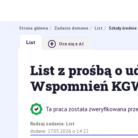
Strona główna
Zadania domowe
List
Szkoły średnie
+
List
Ucz się z AI
List z prośbą o u
Wspomnień KG
Ta praca została zweryfikowana prze
Rodzaj zadania:
List
dodane: 27.05.2026 o 14:22