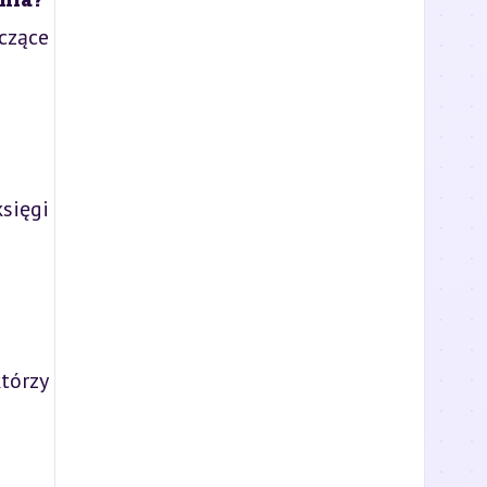
czące
sięgi
tórzy