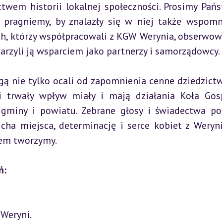
twem historii lokalnej społeczności. Prosimy Pańs
pragniemy, by znalazły się w niej także wspomni
ch, którzy współpracowali z KGW Werynia, obserwowal
darzyli ją wsparciem jako partnerzy i samorządowcy.
ą nie tylko ocali od zapomnienia cenne dziedzictwo
i trwały wpływ miały i mają działania Koła Gos
i, gminy i powiatu. Zebrane głosy i świadectwa po
ha miejsca, determinację i serce kobiet z Weryni,
zem tworzymy.
ń: