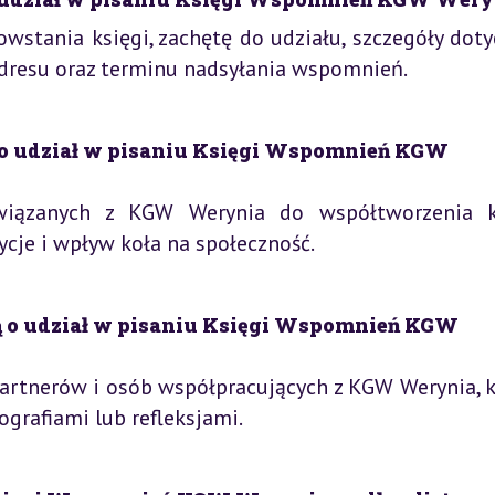
wstania księgi, zachętę do udziału, szczegóły doty
adresu oraz terminu nadsyłania wspomnień.
śbą o udział w pisaniu Księgi Wspomnień KGW
związanych z KGW Werynia do współtworzenia k
ycje i wpływ koła na społeczność.
śbą o udział w pisaniu Księgi Wspomnień KGW
partnerów i osób współpracujących z KGW Werynia, k
grafiami lub refleksjami.