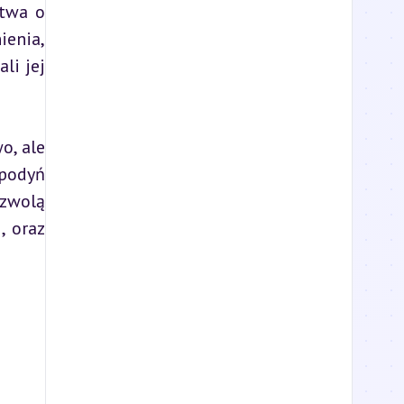
twa o 
enia, 
i jej 
, ale 
podyń 
zwolą 
 oraz 