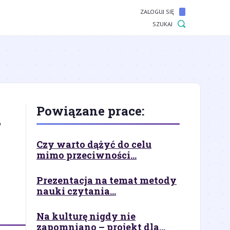
ZALOGUJ SIĘ
SZUKAJ
i
Powiązane prace:
Czy warto dążyć do celu
mimo przeciwności...
Prezentacja na temat metody
nauki czytania...
Na kulturę nigdy nie
zapomniano – projekt dla...