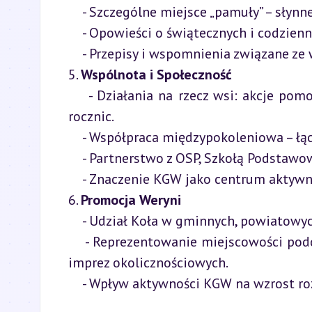
    - Szczególne miejsce „pamuły” – słynnej zupy owocowej.

    - Opowieści o świątecznych i codziennych potrawach.

    - Przepisy i wspomnienia związane ze wspólnym gotowaniem.

5. 
Wspólnota i Społeczność
    - Działania na rzecz wsi: akcje pomocowe, wydarzenia integracyjne, upamiętnienia lokalnych 
rocznic.

    - Współpraca międzypokoleniowa – łączenie tradycji z nowoczesnością.

    - Partnerstwo z OSP, Szkołą Podstawową oraz organizacjami społecznymi.

    - Znaczenie KGW jako centrum aktywnego życia społecznego.

6. 
Promocja Weryni
    - Udział Koła w gminnych, powiatowych i wojewódzkich dożynkach.

    - Reprezentowanie miejscowości podczas targów turystycznych, konkursów, wizyt studyjnych i 
imprez okolicznościowych.

    - Wpływ aktywności KGW na wzrost 