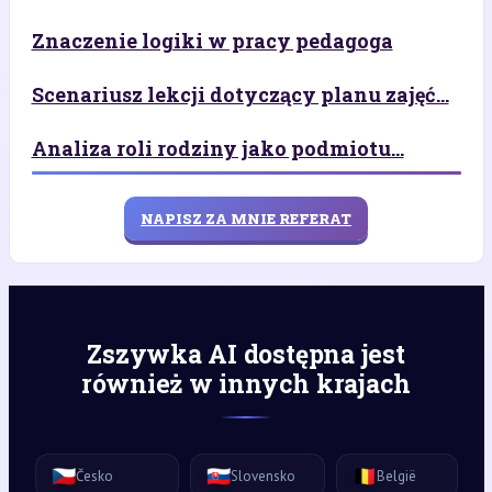
Znaczenie logiki w pracy pedagoga
Scenariusz lekcji dotyczący planu zajęć...
Analiza roli rodziny jako podmiotu...
NAPISZ ZA MNIE REFERAT
Zszywka AI dostępna jest
również w innych krajach
🇨🇿
🇸🇰
🇧🇪
Česko
Slovensko
België