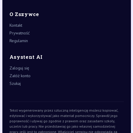
O Zszywce
Kontakt
Prywatność
Regulamin
Asystent AI
Zaloguj się
Załóż konto
Szukaj
Tekst wygenerowany przez sztuczną inteligencję możesz kopiować,
edytować i wykorzystywać jako materiał pomocniczy. Sprawdź jego
poprawność i używaj go zgodnie z prawem oraz zasadami szkoły,
uczelni lub pracy. Nie przedstawiaj go jako własnej samodzielnej
pracy, jeśli jest to zabronione. Właściciel serwisu nie odpowiada za