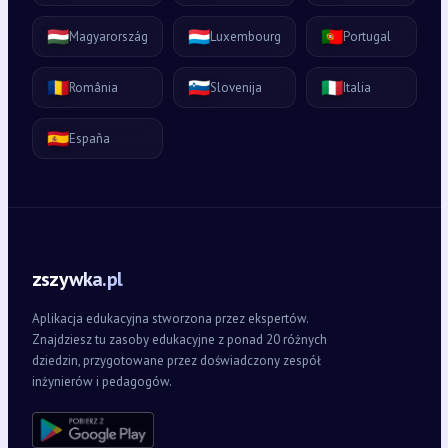
🇭🇺
🇱🇺
🇵🇹
Magyarország
Luxembourg
Portugal
🇷🇴
🇸🇮
🇮🇹
România
Slovenija
Italia
🇪🇸
España
zszywka.pl
Aplikacja edukacyjna stworzona przez ekspertów.
Znajdziesz tu zasoby edukacyjne z ponad 20 różnych
dziedzin, przygotowane przez doświadczony zespół
inżynierów i pedagogów.