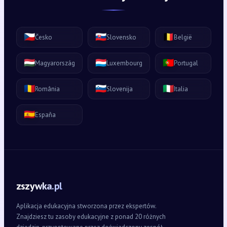
🇨🇿
🇸🇰
🇧🇪
Česko
Slovensko
België
🇭🇺
🇱🇺
🇵🇹
Magyarország
Luxembourg
Portugal
🇷🇴
🇸🇮
🇮🇹
România
Slovenija
Italia
🇪🇸
España
zszywka.pl
Aplikacja edukacyjna stworzona przez ekspertów.
Znajdziesz tu zasoby edukacyjne z ponad 20 różnych