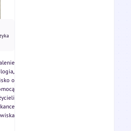
zyka
enie 
złożonym i interdycyplinarnym, angażującym wiele dziedzin nauki, takich jak psychologia, 
sko o 
omocą 
cieli 
kance 
wiska 