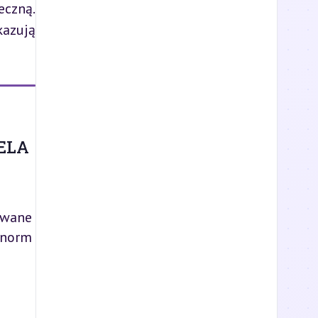
czną. 
azują 
ELA
owane
 norm