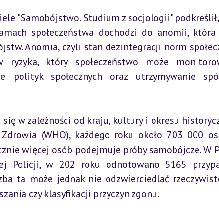
 "Samobójstwo. Studium z socjologii" podkreślił, 
 ramach społeczeństwa dochodzi do anomii, która
stw. Anomia, czyli stan dezintegracji norm społecz
w ryzyka, który społeczeństwo może monitorow
e polityk społecznych oraz utrzymywanie spójn
ię w zależności od kraju, kultury i okresu historycz
 Zdrowia (WHO), każdego roku około 703 000 os
acznie więcej osób podejmuje próby samobójcze. W Po
j Policji, w 202 roku odnotowano 5165 przypa
a ta może jednak nie odzwierciedlać rzeczywistoś
ania czy klasyfikacji przyczyn zgonu.