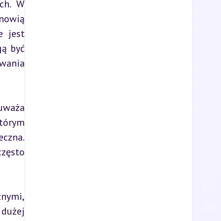
h. W 
nowią 
 jest 
ą być 
wania 
uważa 
tórym 
czna. 
zęsto 
nymi, 
dużej 