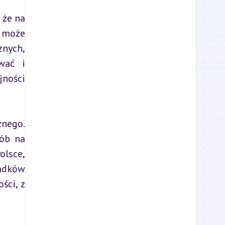
że na 
 może 
nych, 
ać i 
ości 
nego. 
ób na 
lsce, 
dków 
ci, z 