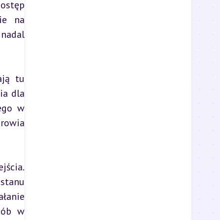
ostęp 
ie na 
nadal 
ją tu 
a dla 
ego w 
rowia 
cia. 
stanu 
łanie 
ób w 