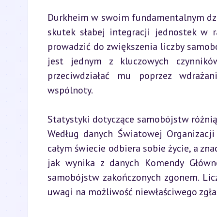
Durkheim w swoim fundamentalnym dziele
skutek słabej integracji jednostek w
prowadzić do zwiększenia liczby samobój
jest jednym z kluczowych czynnikó
przeciwdziałać mu poprzez wdrażani
wspólnoty.
Statystyki dotyczące samobójstw różnią s
Według danych Światowej Organizacji
całym świecie odbiera sobie życie, a zn
jak wynika z danych Komendy Główne
samobójstw zakończonych zgonem. Liczb
uwagi na możliwość niewłaściwego zgłasz