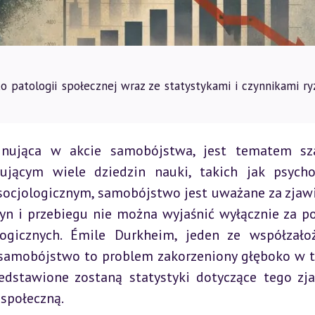
o patologii społecznej wraz ze statystykami i czynnikami ry
nująca w akcie samobójstwa, jest tematem szal
 socjologicznym, samobójstwo jest uważane za zjawi
zyn i przebiegu nie można wyjaśnić wyłącznie za p
gicznych. Émile Durkheim, jeden ze współzałoży
e samobójstwo to problem zakorzeniony głęboko w t
zedstawione zostaną statystyki dotyczące tego zja
 społeczną.