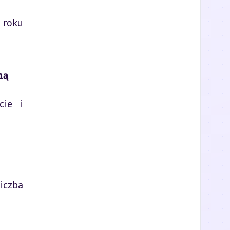
 roku
ną
cie i
iczba