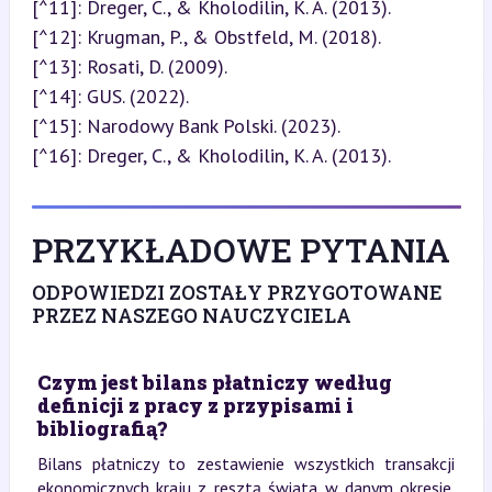
[^11]: Dreger, C., & Kholodilin, K. A. (2013).

[^12]: Krugman, P., & Obstfeld, M. (2018).

[^13]: Rosati, D. (2009).

[^14]: GUS. (2022).

[^15]: Narodowy Bank Polski. (2023).

[^16]: Dreger, C., & Kholodilin, K. A. (2013).
PRZYKŁADOWE PYTANIA
ODPOWIEDZI ZOSTAŁY PRZYGOTOWANE
PRZEZ NASZEGO NAUCZYCIELA
Czym jest bilans płatniczy według
definicji z pracy z przypisami i
bibliografią?
Bilans płatniczy to zestawienie wszystkich transakcji
ekonomicznych kraju z resztą świata w danym okresie.