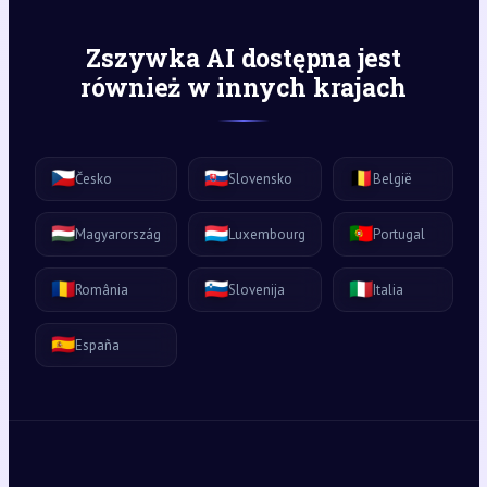
Zszywka AI dostępna jest
również w innych krajach
🇨🇿
🇸🇰
🇧🇪
Česko
Slovensko
België
🇭🇺
🇱🇺
🇵🇹
Magyarország
Luxembourg
Portugal
🇷🇴
🇸🇮
🇮🇹
România
Slovenija
Italia
🇪🇸
España