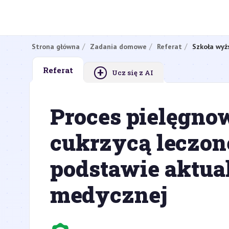
Strona główna
Zadania domowe
Referat
Szkoła wyż
+
Referat
Ucz się z AI
Proces pielęgnow
cukrzycą leczon
podstawie aktual
medycznej