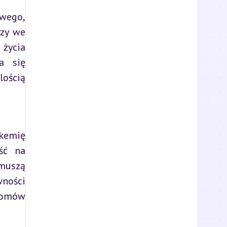
wego, 
zy we 
życia 
a się 
ością 
kemię 
ć na 
muszą 
ności 
omów 