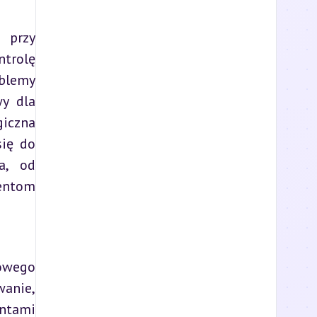
przy 
trolę 
blemy 
y dla 
iczna 
ię do 
, od 
entom 
owego 
anie, 
ntami 