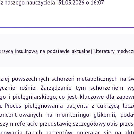
z naszego nauczyciela: 31.05.2026 o 16:07
rzycą insulinową na podstawie aktualnej literatury medyczn
dziej powszechnych schorzeń metabolicznych na świ
ycznie rośnie. Zarządzanie tym schorzeniem wy
 i pielęgniarskiego, co jest kluczowe dla zapewn
a. Proces pielęgnowania pacjenta z cukrzycą lecz
oncentrowanych na monitoringu glikemii, poda
jszym referacie przedstawię szczegółowy opis przesł
owania takich pacjentów, opierając się na aktu