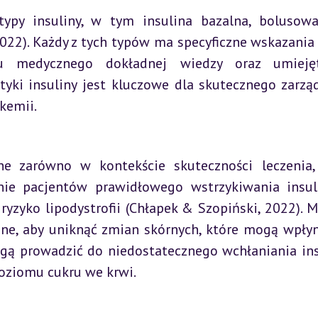
ypy insuliny, w tym insulina bazalna, bolusowa
022). Każdy z tych typów ma specyficzne wskazania i
 medycznego dokładnej wiedzy oraz umiejętn
yki insuliny jest kluczowe dla skutecznego zarząd
kemii.
ne zarówno w kontekście skuteczności leczenia, 
nie pacjentów prawidłowego wstrzykiwania insul
yzyko lipodystrofii (Chłapek & Szopiński, 2022). Mi
ne, aby uniknąć zmian skórnych, które mogą wpłyn
gą prowadzić do niedostatecznego wchłaniania insu
oziomu cukru we krwi.