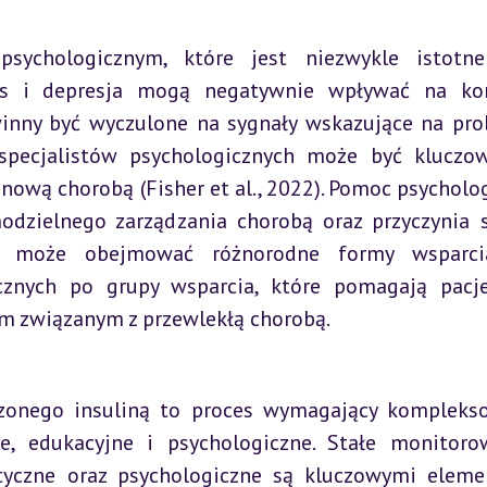
ychologicznym, które jest niezwykle istotne 
tres i depresja mogą negatywnie wpływać na kon
winny być wyczulone na sygnały wskazujące na pro
specjalistów psychologicznych może być kluczow
ową chorobą (Fisher et al., 2022). Pomoc psycholog
zielnego zarządzania chorobą oraz przyczynia s
ia może obejmować różnorodne formy wsparcia
ycznych po grupy wsparcia, które pomagają pacj
em związanym z przewlekłą chorobą.
czonego insuliną to proces wymagający kompleks
e, edukacyjne i psychologiczne. Stałe monitorow
tyczne oraz psychologiczne są kluczowymi eleme