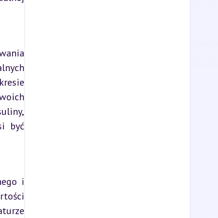
ania 
lnych 
resie 
oich 
liny, 
i być 
ego i 
tości 
turze 