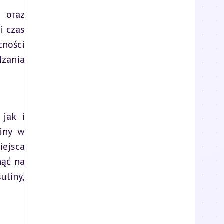
 oraz 
 czas 
ości 
zania 
jak i 
iny w 
ejsca 
ąć na 
liny, 