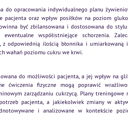
na do opracowania indywidualnego planu żywienio
ne pacjenta oraz wpływ posiłków na poziom gluko
 powinna być zbilansowana i dostosowana do stylu 
e ewentualne współistniejące schorzenia. Zalec
 z odpowiednią ilością błonnika i umiarkowaną il
h wahań poziomu cukru we krwi.
owana do możliwości pacjenta, a jej wpływ na gli
ne ćwiczenia fizyczne mogą poprawić wrażliwoś
rminowym zarządzaniu cukrzycą. Plany treningowe 
otrzeb pacjenta, a jakiekolwiek zmiany w aktyw
odnotowywane i analizowane w kontekście pozi