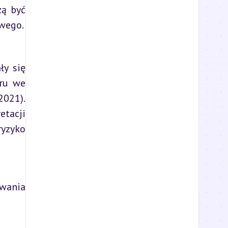
ą być 
owego.
y się 
ru we 
021). 
tacji 
yzyko 
wania 