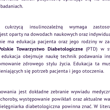
 badaniach.
 cukrzycą insulinozależną wymaga zastosow
 jest oparty na dowodach naukowych oraz indywidua
ie ma edukacja pacjenta oraz jego rodziny w zak
Polskie Towarzystwo Diabetologiczne
 (PTD) w sw
 edukacja obejmuje naukę technik podawania insu
omowanie zdrowego stylu życia. Edukacja ta mus
niających się potrzeb pacjenta i jego otoczenia.
nowania jest dokładne zebranie wywiadu medyczn
 choroby, występowanie powikłań oraz aktualne war
ielęgniarka diabetologiczna powinna znać. W litera