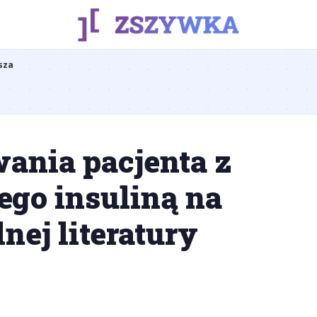
sza
ania pacjenta z
ego insuliną na
nej literatury