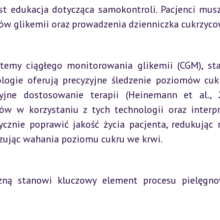
t edukacja dotycząca samokontroli. Pacjenci musz
ów glikemii oraz prowadzenia dzienniczka cukrzyc
temy ciągłego monitorowania glikemii (CGM), stał
logie oferują precyzyjne śledzenie poziomów cuk
yjne dostosowanie terapii (Heinemann et al., 2
ów w korzystaniu z tych technologii oraz interpre
znie poprawić jakość życia pacjenta, redukując r
zując wahania poziomu cukru we krwi.
czną stanowi kluczowy element procesu pielęgno