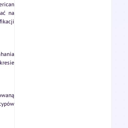
rican 
ać na 
kacji 
ania 
resie 
owaną 
typów 