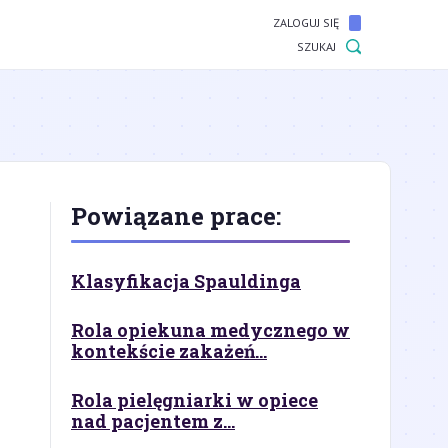
ZALOGUJ SIĘ
SZUKAJ
Powiązane prace:
Klasyfikacja Spauldinga
Rola opiekuna medycznego w
kontekście zakażeń...
Rola pielęgniarki w opiece
nad pacjentem z...