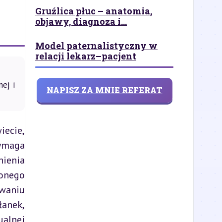
Gruźlica płuc – anatomia,
objawy, diagnoza i...
Model paternalistyczny w
relacji lekarz–pacjent
ej i
NAPISZ ZA MNIE REFERAT
ecie, 
maga 
ienia 
onego 
waniu 
anek, 
alnej 