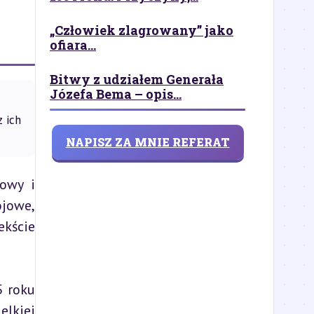
„Człowiek zlagrowany” jako
ofiara...
Bitwy z udziałem Generała
Józefa Bema – opis...
 ich
NAPISZ ZA MNIE REFERAT
wy i 
jowe, 
kście 
 roku 
lkiej 