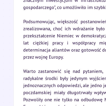
znacznym inwestycjom w infrastruktur
gospodarczego", co umożliwiło im szybki
Podsumowując, większość postanowień
zrealizowana, choć ich wdrażanie było
przekształcenie Niemiec w demokratyc
lat ciężkiej pracy i współpracy m
determinacja aliantów oraz gotowość d
przez wojnę Europy.
Warto zastanowić się nad pytaniem, k
radykalne środki były jedynym wyjście
jednoznacznych odpowiedzi, ale jedno jes
poczdamskiej miały długotrwały wpły
Pozwoliły one nie tylko na odbudowę N