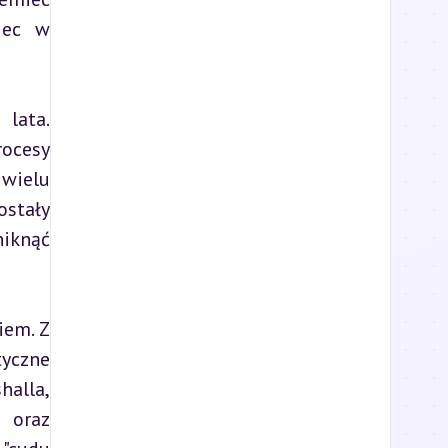
ec w 
lata. 
cesy 
wielu 
stały 
iknąć 
em. Z 
yczne 
alla, 
oraz 