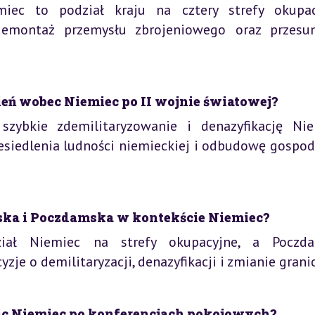
iec to podział kraju na cztery strefy okupac
 demontaż przemysłu zbrojeniowego oraz przesun
ień wobec Niemiec po II wojnie światowej?
szybkie zdemilitaryzowanie i denazyfikację Nie
siedlenia ludności niemieckiej i odbudowę gospod
ńska i Poczdamska w kontekście Niemiec?
dział Niemiec na strefy okupacyjne, a Poczd
je o demilitaryzacji, denazyfikacji i zmianie granic
nic Niemiec po konferencjach pokojowych?