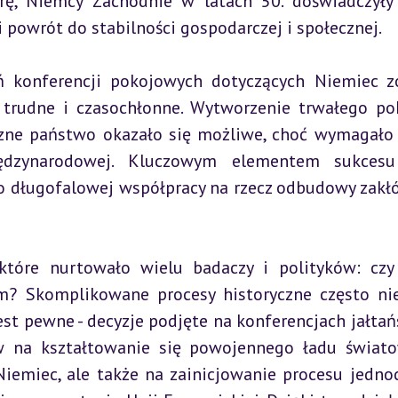
ę, Niemcy Zachodnie w latach 50. doświadczyły 
 powrót do stabilności gospodarczej i społecznej.
 konferencji pokojowych dotyczących Niemiec zo
 trudne i czasochłonne. Wytworzenie trwałego pok
zne państwo okazało się możliwe, choć wymagało 
iędzynarodowej. Kluczowym elementem sukcesu 
o długofalowej współpracy na rzecz odbudowy zakłó
tóre nurtowało wielu badaczy i polityków: czy 
m? Skomplikowane procesy historyczne często nie
t pewne - decyzje podjęte na konferencjach jałtańsk
w na kształtowanie się powojennego ładu świato
iemiec, ale także na zainicjowanie procesu jednoc