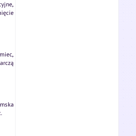
yjne,
ięcie
miec,
arczą
amska
.