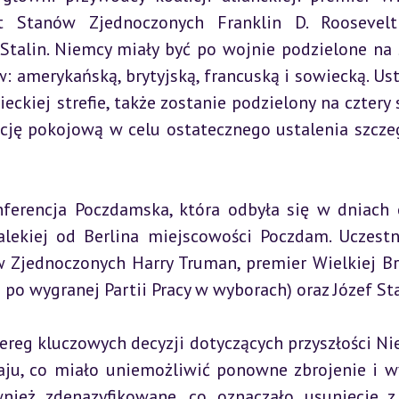
nt Stanów Zjednoczonych Franklin D. Roosevelt
talin. Niemcy miały być po wojnie podzielone na s
 amerykańską, brytyjską, francuską i sowiecką. Ust
ckiej strefie, także zostanie podzielony na cztery st
ję pokojową w celu ostatecznego ustalenia szcze
ferencja Poczdamska, która odbyła się w dniach 
lekiej od Berlina miejscowości Poczdam. Uczestn
 Zjednoczonych Harry Truman, premier Wielkiej Bry
a po wygranej Partii Pracy w wyborach) oraz Józef Sta
reg kluczowych decyzji dotyczących przyszłości Nie
ju, co miało uniemożliwić ponowne zbrojenie i w
nież zdenazyfikowane, co oznaczało usunięcie z 