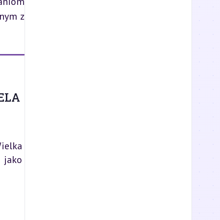
aniom 
nym z 
ELA
ielka
 jako