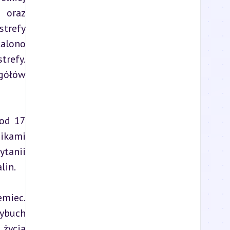
 oraz 
trefy 
alono 
refy. 
gółów 
od 17 
ikami 
tanii 
lin.
miec. 
ybuch 
życia 