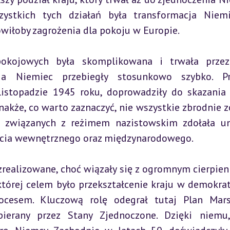
stkich tych działań była transformacja Niemi
wiłoby zagrożenia dla pokoju w Europie.
pokojowych była skomplikowana i trwała przez 
cja Niemiec przebiegły stosunkowo szybko. Pro
listopadzie 1945 roku, doprowadziły do skazania 
akże, co warto zaznaczyć, nie wszystkie zbrodnie zo
 związanych z reżimem nazistowskim zdołała un
rcia wewnętrznego oraz międzynarodowego.
zrealizowane, choć wiązały się z ogromnym cierpieni
tórej celem było przekształcenie kraju w demokrat
ocesem. Kluczową rolę odegrał tutaj Plan Marsh
erany przez Stany Zjednoczone. Dzięki niemu, 