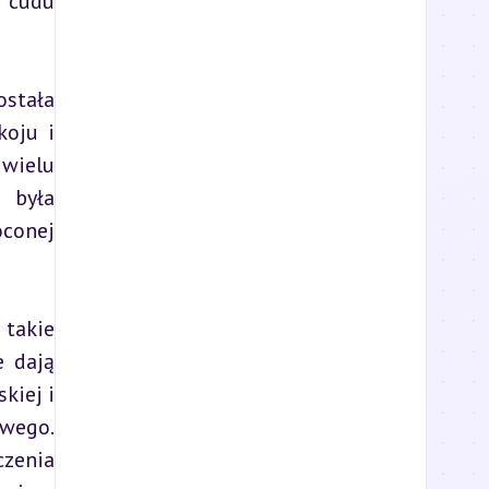
"cudu 
stała 
oju i 
wielu 
była 
conej 
takie 
 dają 
iej i 
wego. 
zenia 