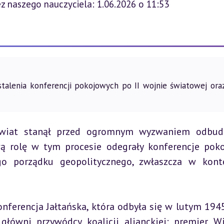
z naszego nauczyciela: 1.06.2026 o 11:53
talenia konferencji pokojowych po II wojnie światowej oraz
 świat stanął przed ogromnym wyzwaniem odbudo
ą rolę w tym procesie odegrały konferencje poko
o porządku geopolitycznego, zwłaszcza w konte
onferencja Jałtańska, która odbyła się w lutym 1945
główni przywódcy koalicji alianckiej: premier Wie