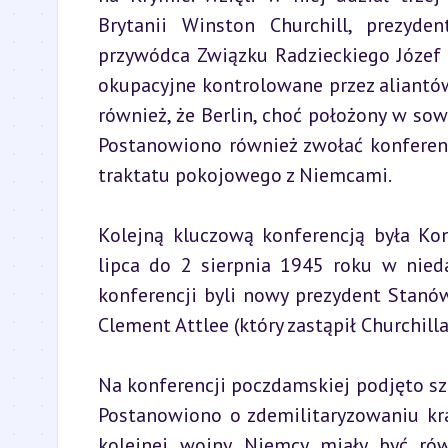
Brytanii Winston Churchill, prezyde
przywódca Związku Radzieckiego Józef S
okupacyjne kontrolowane przez aliantów:
również, że Berlin, choć położony w sowie
Postanowiono również zwołać konferenc
traktatu pokojowego z Niemcami.
Kolejną kluczową konferencją była Kon
lipca do 2 sierpnia 1945 roku w nieda
konferencji byli nowy prezydent Stanów
Clement Attlee (który zastąpił Churchill
Na konferencji poczdamskiej podjęto sze
Postanowiono o zdemilitaryzowaniu kra
kolejnej wojny. Niemcy miały być rów