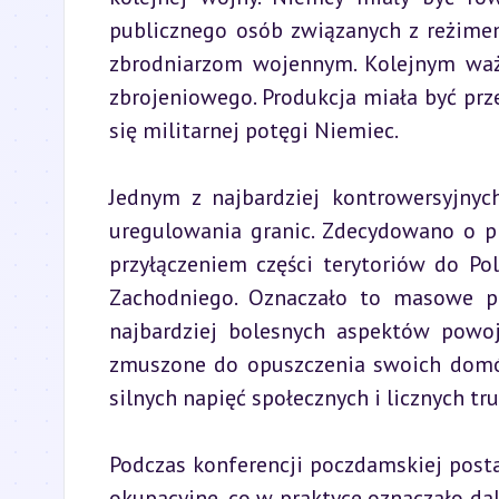
publicznego osób związanych z reżime
zbrodniarzom wojennym. Kolejnym waż
zbrojeniowego. Produkcja miała być prz
się militarnej potęgi Niemiec.
Jednym z najbardziej kontrowersyjny
uregulowania granic. Zdecydowano o pr
przyłączeniem części terytoriów do Po
Zachodniego. Oznaczało to masowe prz
najbardziej bolesnych aspektów powoje
zmuszone do opuszczenia swoich domów 
silnych napięć społecznych i licznych tr
Podczas konferencji poczdamskiej posta
okupacyjne, co w praktyce oznaczało dals