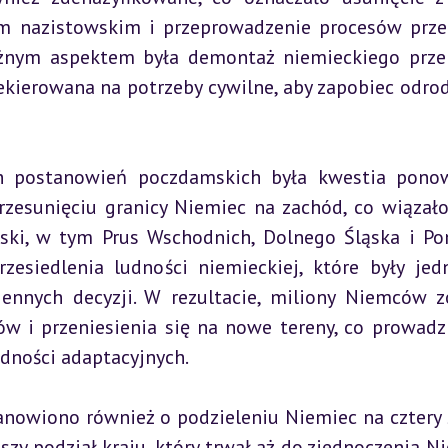
m nazistowskim i przeprowadzenie procesów prze
nym aspektem była demontaż niemieckiego prze
ekierowana na potrzeby cywilne, aby zapobiec odrod
ch postanowień poczdamskich była kwestia pono
zesunięciu granicy Niemiec na zachód, co wiązało 
lski, w tym Prus Wschodnich, Dolnego Śląska i Po
esiedlenia ludności niemieckiej, które były jed
nnych decyzji. W rezultacie, miliony Niemców zo
i przeniesienia się na nowe tereny, co prowadzi
udności adaptacyjnych.
nowiono również o podzieleniu Niemiec na cztery s
zy podział kraju, który trwał aż do zjednoczenia Ni