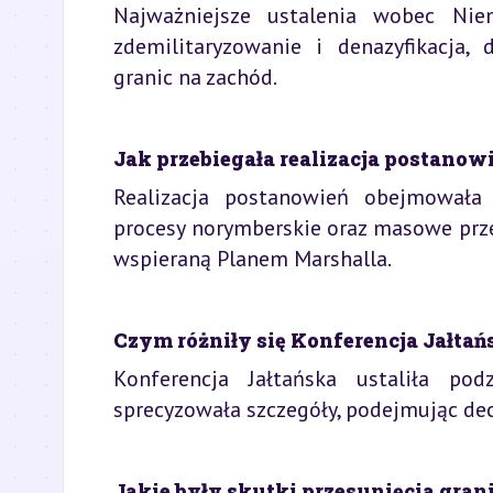
Najważniejsze ustalenia wobec Niem
zdemilitaryzowanie i denazyfikacja,
granic na zachód.
Jak przebiegała realizacja postanow
Realizacja postanowień obejmowała 
procesy norymberskie oraz masowe prze
wspieraną Planem Marshalla.
Czym różniły się Konferencja Jałta
Konferencja Jałtańska ustaliła po
sprecyzowała szczegóły, podejmując decyz
Jakie były skutki przesunięcia gra