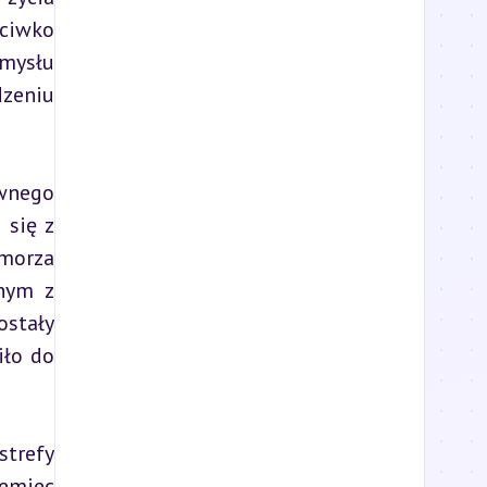
ciwko 
mysłu 
zeniu 
wnego 
się z 
morza 
nym z 
stały 
ło do 
trefy 
emiec 