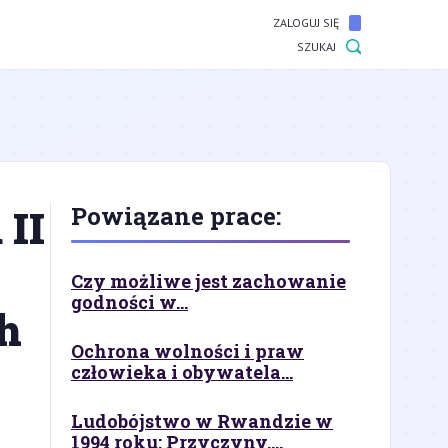
ZALOGUJ SIĘ
SZUKAJ
 II
Powiązane prace:
Czy możliwe jest zachowanie
godności w...
ch
Ochrona wolności i praw
człowieka i obywatela...
Ludobójstwo w Rwandzie w
1994 roku: Przyczyny,...