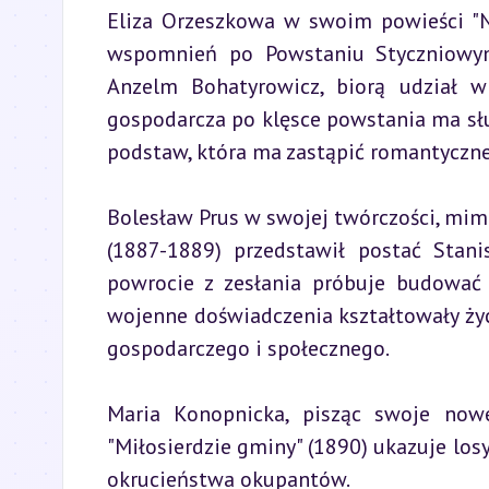
Eliza Orzeszkowa w swoim powieści "N
wspomnień po Powstaniu Styczniowym.
Anzelm Bohatyrowicz, biorą udział w
gospodarcza po klęsce powstania ma słu
podstaw, która ma zastąpić romantyczn
Bolesław Prus w swojej twórczości, mimo
(1887-1889) przedstawił postać Stani
powrocie z zesłania próbuje budować 
wojenne doświadczenia kształtowały życ
gospodarczego i społecznego.
Maria Konopnicka, pisząc swoje nowe
"Miłosierdzie gminy" (1890) ukazuje losy
okrucieństwa okupantów.