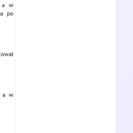
, a w
wa po
tował
, a w