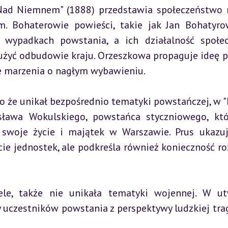
ad Niemnem" (1888) przedstawia społeczeństwo n
 Bohaterowie powieści, takie jak Jan Bohatyrow
 wypadkach powstania, a ich działalność społec
żyć odbudowie kraju. Orzeszkowa propaguje ideę pr
e marzenia o nagłym wybawieniu.
 że unikał bezpośrednio tematyki powstańczej, w "L
sława Wokulskiego, powstańca styczniowego, któ
swoje życie i majątek w Warszawie. Prus ukazuje
ie jednostek, ale podkreśla również konieczność ro
le, także nie unikała tematyki wojennej. W ut
 uczestników powstania z perspektywy ludzkiej trage