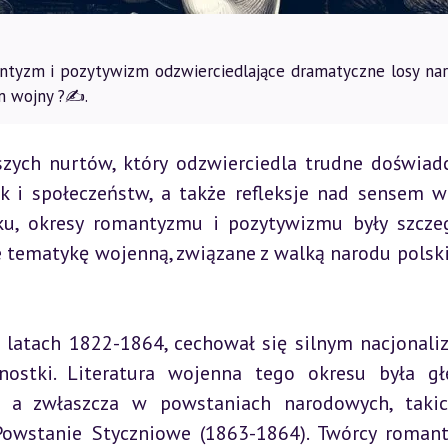
antyzm i pozytywizm odzwierciedlające dramatyczne losy nar
m wojny ?✍️.
szych nurtów, który odzwierciedla trudne doświadc
k i społeczeństw, a także refleksje nad sensem wo
ku, okresy romantyzmu i pozytywizmu były szczeg
 tematykę wojenną, związane z walką narodu polski
 latach 1822-1864, cechował się silnym nacjonali
stki. Literatura wojenna tego okresu była głę
 a zwłaszcza w powstaniach narodowych, takic
owstanie Styczniowe (1863-1864). Twórcy romanty