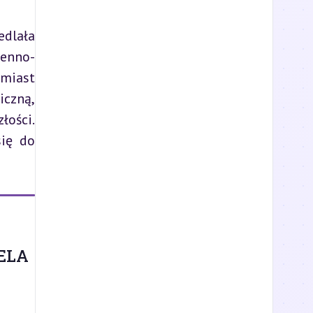
dlała 
jenno-
iast 
czną, 
ości. 
ię do 
ELA