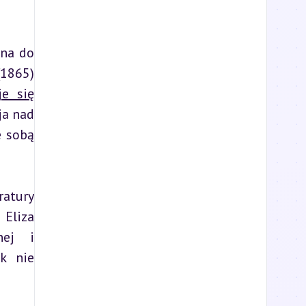
na do 
1865) 
je się
a nad 
 sobą 
atury 
Eliza 
ej i 
k nie 