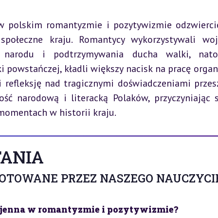
 polskim romantyzmie i pozytywizmie odzwiercie
i społeczne kraju. Romantycy wykorzystywali wo
narodu i podtrzymywania ducha walki, natom
i powstańczej, kładli większy nacisk na pracę organi
efleksję nad tragicznymi doświadczeniami przeszł
ść narodową i literacką Polaków, przyczyniając s
omentach w historii kraju.
ANIA
GOTOWANE PRZEZ NASZEGO NAUCZYCI
wojenna w romantyzmie i pozytywizmie?