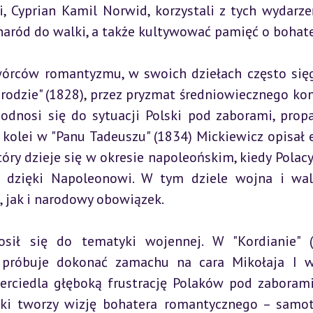
, Cyprian Kamil Norwid, korzystali z tych wydarzeń
naród do walki, a także kultywować pamięć o bohate
órców romantyzmu, w swoich dziełach często sięg
odzie" (1828), przez pryzmat średniowiecznego konf
odnosi się do sytuacji Polski pod zaborami, propa
 kolei w "Panu Tadeuszu" (1834) Mickiewicz opisał e
tóry dzieje się w okresie napoleońskim, kiedy Polacy 
i dzięki Napoleonowi. W tym dziele wojna i wal
 jak i narodowy obowiązek.
osił się do tematyki wojennej. W "Kordianie" (
 próbuje dokonać zamachu na cara Mikołaja I w
erciedla głęboką frustrację Polaków pod zaborami 
ki tworzy wizję bohatera romantycznego – samot