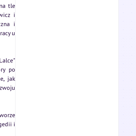
a tle 
icz i 
zna i 
acy u 
alce" 
ry po 
, jak 
zwoju 
worze 
dii i 