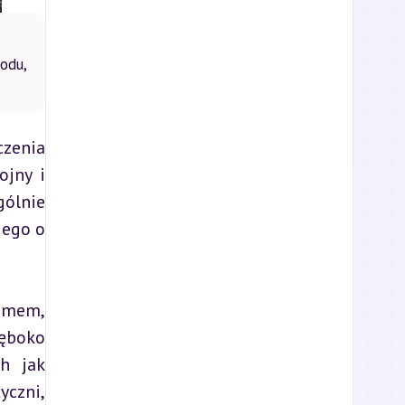
odu,
zenia 
jny i 
ólnie 
ego o 
zmem, 
boko 
h jak 
czni, 