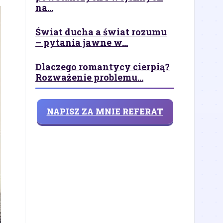
na...
Świat ducha a świat rozumu
– pytania jawne w...
Dlaczego romantycy cierpią?
Rozważenie problemu...
NAPISZ ZA MNIE REFERAT