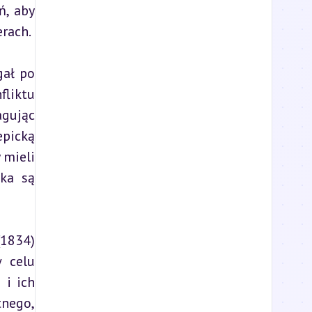
, aby 
rach.
ał po 
liktu 
gując 
picką 
mieli 
ka są 
1834) 
 celu 
i ich 
nego, 