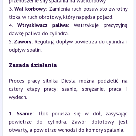
przenoszenie siły spalania na wał korbowy.

3. 
Wał korbowy
: Zamienia ruch posuwisto-zwrotny 
tłoka w ruch obrotowy, który napędza pojazd.

4. 
Wtryskiwacz paliwa
: Wstrzykuje precyzyjną 
dawkę paliwa do cylindra.

5. 
Zawory
: Regulują dopływ powietrza do cylindra i 
odpływ spalin.
Zasada działania
Proces pracy silnika Diesla można podzielić na 
cztery etapy pracy: ssanie, sprężanie, praca i 
wydech.
1. 
Ssanie
: Tłok porusza się w dół, zasysając 
powietrze do cylindra. Zawór dolotowy jest 
otwarty, a powietrze wchodzi do komory spalania.