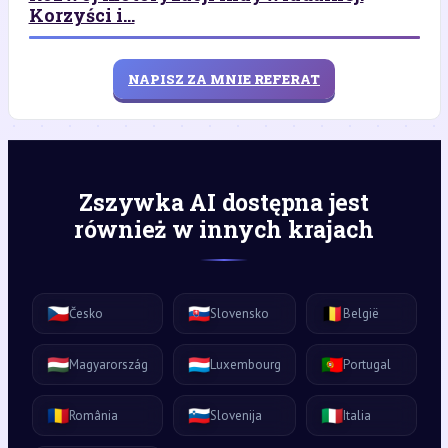
Korzyści i...
NAPISZ ZA MNIE REFERAT
Zszywka AI dostępna jest
również w innych krajach
🇨🇿
🇸🇰
🇧🇪
Česko
Slovensko
België
🇭🇺
🇱🇺
🇵🇹
Magyarország
Luxembourg
Portugal
🇷🇴
🇸🇮
🇮🇹
România
Slovenija
Italia