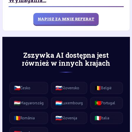
Wymagania...
NAPISZ ZA MNIE REFERAT
Zszywka AI dostępna jest
również w innych krajach
🇨🇿
🇸🇰
🇧🇪
Česko
Slovensko
België
🇭🇺
🇱🇺
🇵🇹
Magyarország
Luxembourg
Portugal
🇷🇴
🇸🇮
🇮🇹
România
Slovenija
Italia