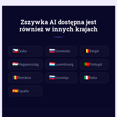
Zszywka AI dostępna jest
również w innych krajach
🇨🇿
🇸🇰
🇧🇪
Česko
Slovensko
België
🇭🇺
🇱🇺
🇵🇹
Magyarország
Luxembourg
Portugal
🇷🇴
🇸🇮
🇮🇹
România
Slovenija
Italia
🇪🇸
España