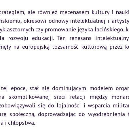
trategiem, ale również mecenasem kultury i nauki.
ńskiemu, okresowi odnowy intelektualnej i artystyc
zyklasztornych czy promowanie języka łacińskiego, ku
la rozwoju edukacji. Ten renesans intelektualny
nęły na europejską tożsamość kulturową przez ko
 tej epoce, stał się dominującym modelem organi
 na skomplikowanej sieci relacji między monar
obowiązywali się do lojalności i wsparcia militar
rę społeczną, doprowadzając do wyodrębnienia t
a i chłopstwa.