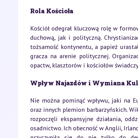
Rola Kościoła
Kościół odegrał kluczową rolę w formow
duchową, jak i polityczną. Chrystiani
tożsamość kontynentu, a papież urastał
gracza na arenie politycznej. Organiza
opactw, klasztorów i kościołów świadczy
Wpływ Najazdów i Wymiana Kul
Nie można pominąć wpływu, jaki na Eu
oraz innych plemion barbarzyńskich. Wik
rozpoczęli ekspansyjne działania, odd
osadnictwo. Ich obecność w Anglii, Irlandi
przyczyniła się do nie tylko do des