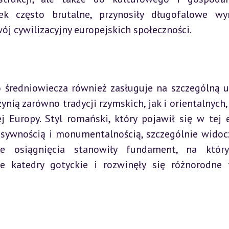
iek często brutalne, przynosiły długofalowe wy
wój cywilizacyjny europejskich społeczności.
o średniowiecza również zasługuje na szczególną u
nią zarówno tradycji rzymskich, jak i orientalnych, 
 Europy. Styl romański, który pojawił się w tej e
asywnością i monumentalnością, szczególnie widoc
zne osiągnięcia stanowiły fundament, na któr
e katedry gotyckie i rozwinęły się różnorodne 