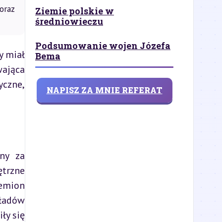
oraz
Ziemie polskie w
średniowieczu
Podsumowanie wojen Józefa
 miał 
Bema
ająca 
czne, 
NAPISZ ZA MNIE REFERAT
y za 
trzne 
emion 
adów 
y się 