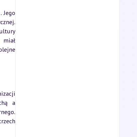
 Jego 
znej. 
ltury 
 miał 
lejne 
zacji 
chą a 
nego. 
rzech 