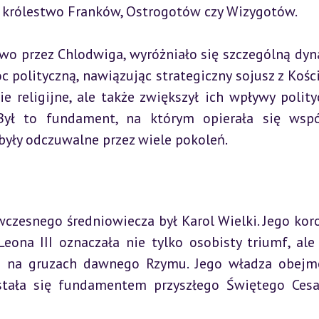
k królestwo Franków, Ostrogotów czy Wizygotów.
wo przez Chlodwiga, wyróżniało się szczególną dyn
polityczną, nawiązując strategiczny sojusz z Kości
e religijne, ale także zwiększył ich wpływy polityc
 Był to fundament, na którym opierała się wspó
 były odczuwalne przez wiele pokoleń.
czesnego średniowiecza był Karol Wielki. Jego koro
ona III oznaczała nie tylko osobisty triumf, ale 
m na gruzach dawnego Rzymu. Jego władza obejm
stała się fundamentem przyszłego Świętego Cesa