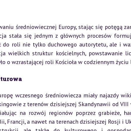
aniu średniowiecznej Europy, stając się potęgą za
zacja stała się jednym z głównych procesów formuj
 do roli nie tylko duchowego autorytetu, ale i wa
cja wielkich struktur kościelnych, powstawanie lic
ło o wzrastającej roli Kościoła w codziennym życiu 
turowa
ropę wczesnego średniowiecza miały najazdy wik
ingowie z terenów dzisiejszej Skandynawii od VIII 
ziałując na rozwój regionów poprzez grabieże, han
i, Francji, a nawet na terenach dzisiejszej Rosji i Uk
trukcji, ale także do kulturowego i gospodar