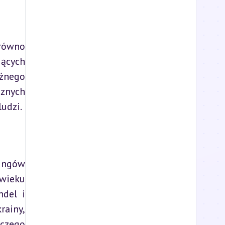
równo 
ących 
żnego 
znych 
ludzi.
ingów 
wieku 
del i 
rainy, 
czego 