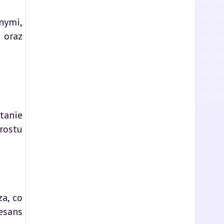
nymi,
 oraz
tanie
rostu
a, co
esans