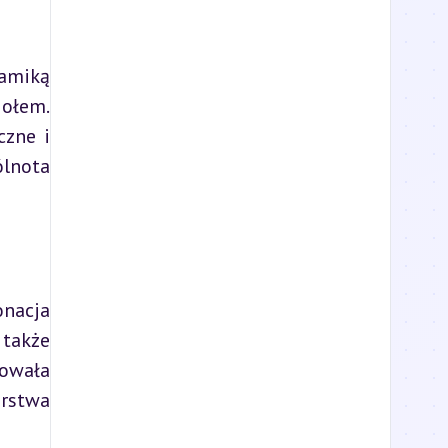
amiką 
ołem. 
zne i 
lnota 
nacja 
także 
owała 
rstwa 