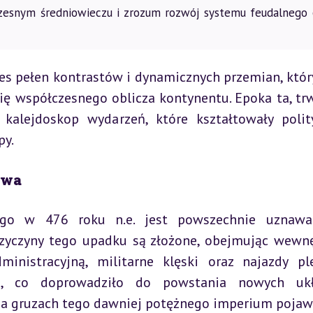
esnym średniowieczu i zrozum rozwój systemu feudalnego 
s pełen kontrastów i dynamicznych przemian, który
ię współczesnego oblicza kontynentu. Epoka ta, trw
alejdoskop wydarzeń, które kształtowały polity
py.
twa
ego w 476 roku n.e. jest powszechnie uznawan
rzyczyny tego upadku są złożone, obejmując wewnę
ministracyjną, militarne klęski oraz najazdy pl
u, co doprowadziło do powstania nowych ukł
Na gruzach tego dawniej potężnego imperium pojawił