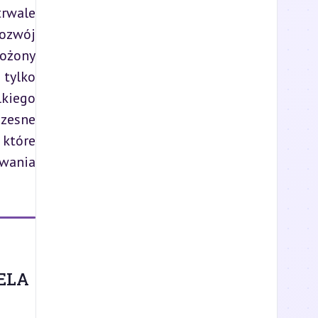
rwale 
ozwój 
ożony 
tylko 
kiego 
rozkwitu kulturalnego i gospodarczego, który miał miejsce w kolejnych stuleciach. Wczesne 
tóre 
wania 
ELA