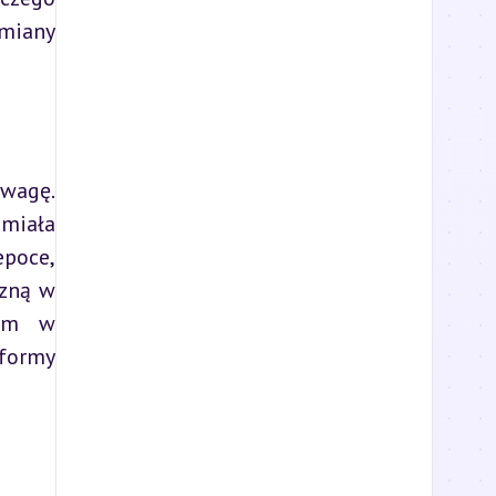
miany 
wagę. 
miała 
poce, 
zną w 
ym w 
formy 