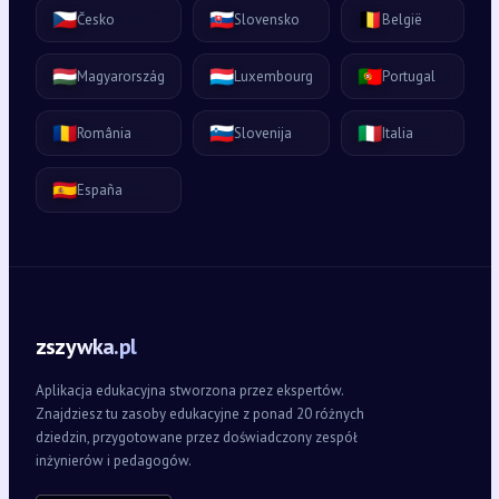
🇨🇿
🇸🇰
🇧🇪
Česko
Slovensko
België
🇭🇺
🇱🇺
🇵🇹
Magyarország
Luxembourg
Portugal
🇷🇴
🇸🇮
🇮🇹
România
Slovenija
Italia
🇪🇸
España
zszywka.pl
Aplikacja edukacyjna stworzona przez ekspertów.
Znajdziesz tu zasoby edukacyjne z ponad 20 różnych
dziedzin, przygotowane przez doświadczony zespół
inżynierów i pedagogów.