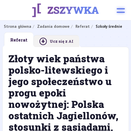
Strona główna
Zadania domowe
Referat
Szkoły średnie
+
Referat
Ucz się z AI
Złoty wiek państwa
polsko-litewskiego i
jego społeczeństwo u
progu epoki
nowożytnej: Polska
ostatnich Jagiellonów,
stosunki z sąsiadami,