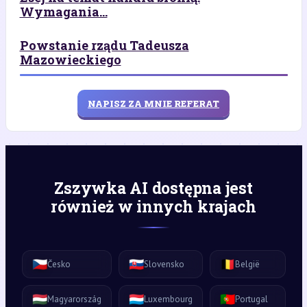
Wymagania...
Powstanie rządu Tadeusza
Mazowieckiego
NAPISZ ZA MNIE REFERAT
Zszywka AI dostępna jest
również w innych krajach
🇨🇿
🇸🇰
🇧🇪
Česko
Slovensko
België
🇭🇺
🇱🇺
🇵🇹
Magyarország
Luxembourg
Portugal