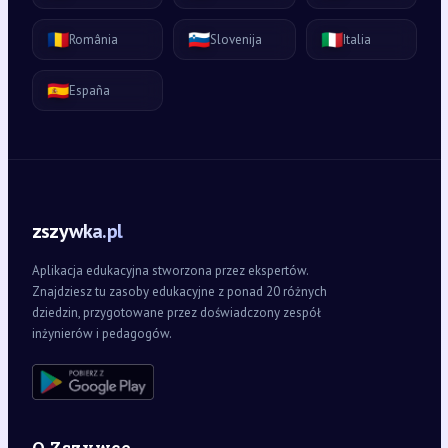
🇷🇴
🇸🇮
🇮🇹
România
Slovenija
Italia
🇪🇸
España
zszywka.pl
Aplikacja edukacyjna stworzona przez ekspertów.
Znajdziesz tu zasoby edukacyjne z ponad 20 różnych
dziedzin, przygotowane przez doświadczony zespół
inżynierów i pedagogów.
O Zszywce