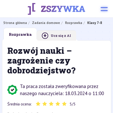
Strona główna
Zadania domowe
Rozprawka
Klasy 7-8
+
Rozprawka
Ucz się z AI
Rozwój nauki –
zagrożenie czy
dobrodziejstwo?
Ta praca została zweryfikowana przez
naszego nauczyciela: 18.03.2024 o 11:00
Średnia ocena:
5
/
5