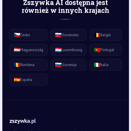
Zszywka AI dostępna jest
również w innych krajach
🇨🇿
🇸🇰
🇧🇪
Česko
Slovensko
België
🇭🇺
🇱🇺
🇵🇹
Magyarország
Luxembourg
Portugal
🇷🇴
🇸🇮
🇮🇹
România
Slovenija
Italia
🇪🇸
España
zszywka.pl