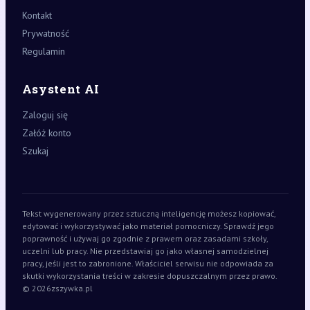
Kontakt
Prywatność
Regulamin
Asystent AI
Zaloguj się
Załóż konto
Szukaj
Tekst wygenerowany przez sztuczną inteligencję możesz kopiować,
edytować i wykorzystywać jako materiał pomocniczy. Sprawdź jego
poprawność i używaj go zgodnie z prawem oraz zasadami szkoły,
uczelni lub pracy. Nie przedstawiaj go jako własnej samodzielnej
pracy, jeśli jest to zabronione. Właściciel serwisu nie odpowiada za
skutki wykorzystania treści w zakresie dopuszczalnym przez prawo.
© 2026
zszywka.pl