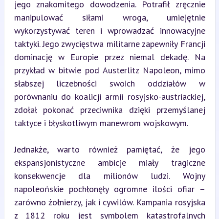
jego znakomitego dowodzenia. Potrafił zręcznie 
manipulować siłami wroga, umiejętnie 
wykorzystywać teren i wprowadzać innowacyjne 
taktyki. Jego zwycięstwa militarne zapewniły Francji 
dominację w Europie przez niemal dekadę. Na 
przykład w bitwie pod Austerlitz Napoleon, mimo 
słabszej liczebności swoich oddziałów w 
porównaniu do koalicji armii rosyjsko-austriackiej, 
zdołał pokonać przeciwnika dzięki przemyślanej 
taktyce i błyskotliwym manewrom wojskowym.
Jednakże, warto również pamiętać, że jego 
ekspansjonistyczne ambicje miały tragiczne 
konsekwencje dla milionów ludzi. Wojny 
napoleońskie pochłonęły ogromne ilości ofiar – 
zarówno żołnierzy, jak i cywilów. Kampania rosyjska 
z 1812 roku jest symbolem katastrofalnych 