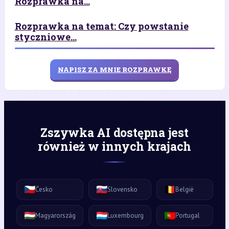
Rozprawka na...
Rozprawka na temat: Czy powstanie
styczniowe...
NAPISZ ZA MNIE ROZPRAWKĘ
Zszywka AI dostępna jest
również w innych krajach
🇨🇿
🇸🇰
🇧🇪
Česko
Slovensko
België
🇭🇺
🇱🇺
🇵🇹
Magyarország
Luxembourg
Portugal