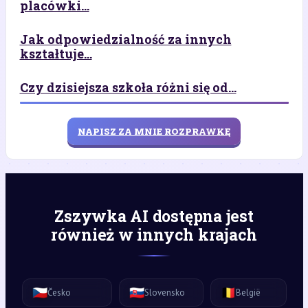
placówki...
Jak odpowiedzialność za innych
kształtuje...
Czy dzisiejsza szkoła różni się od...
NAPISZ ZA MNIE ROZPRAWKĘ
Zszywka AI dostępna jest
również w innych krajach
🇨🇿
🇸🇰
🇧🇪
Česko
Slovensko
België