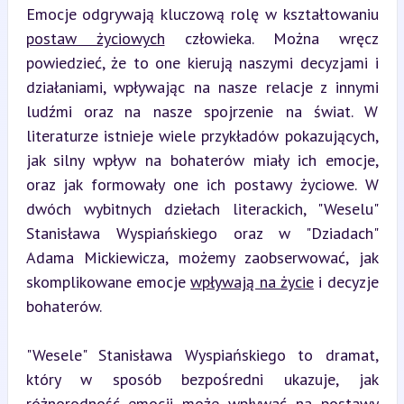
Emocje odgrywają kluczową rolę w kształtowaniu 
postaw życiowych
 człowieka. Można wręcz 
powiedzieć, że to one kierują naszymi decyzjami i 
działaniami, wpływając na nasze relacje z innymi 
ludźmi oraz na nasze spojrzenie na świat. W 
literaturze istnieje wiele przykładów pokazujących, 
jak silny wpływ na bohaterów miały ich emocje, 
oraz jak formowały one ich postawy życiowe. W 
dwóch wybitnych dziełach literackich, "Weselu" 
Stanisława Wyspiańskiego oraz w "Dziadach" 
Adama Mickiewicza, możemy zaobserwować, jak 
skomplikowane emocje 
wpływają na życie
 i decyzje 
bohaterów.
"Wesele" Stanisława Wyspiańskiego to dramat, 
który w sposób bezpośredni ukazuje, jak 
różnorodność emocji może wpływać na postawy 