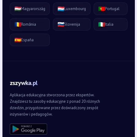
🇭🇺
🇱🇺
🇵🇹
Magyarország
Luxembourg
Portugal
🇷🇴
🇸🇮
🇮🇹
România
Slovenija
Italia
🇪🇸
España
zszywka.pl
Aplikacja edukacyjna stworzona przez ekspertów.
Znajdziesz tu zasoby edukacyjne z ponad 20 różnych
dziedzin, przygotowane przez doświadczony zespół
inżynierów i pedagogów.