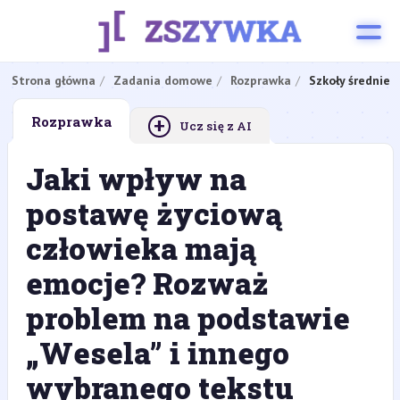
Strona główna
Zadania domowe
Rozprawka
Szkoły średnie
+
Rozprawka
Ucz się z AI
Jaki wpływ na
postawę życiową
człowieka mają
emocje? Rozważ
problem na podstawie
„Wesela” i innego
wybranego tekstu