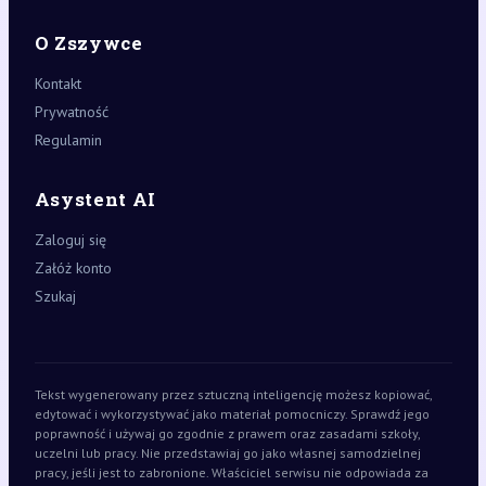
O Zszywce
Kontakt
Prywatność
Regulamin
Asystent AI
Zaloguj się
Załóż konto
Szukaj
Tekst wygenerowany przez sztuczną inteligencję możesz kopiować,
edytować i wykorzystywać jako materiał pomocniczy. Sprawdź jego
poprawność i używaj go zgodnie z prawem oraz zasadami szkoły,
uczelni lub pracy. Nie przedstawiaj go jako własnej samodzielnej
pracy, jeśli jest to zabronione. Właściciel serwisu nie odpowiada za