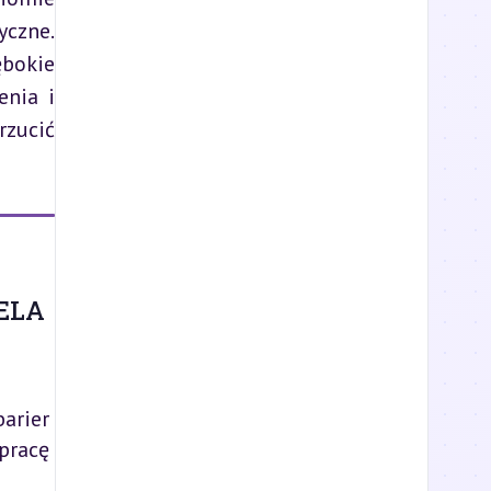
czne. 
bokie 
nia i 
zucić 
ELA
arier
pracę