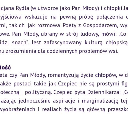
cjana Rydla (w utworze jako Pan Młody) i chłopki Ja
wyjściowa wskazuje na pewną próbę połączenia 
mi, takich jak rozmowa Poety z Gospodarzem, wyr
owe. Pan Młody, ubrany w strój ludowy, mówi: „Co 
i snach”. Jest zafascynowany kulturą chłopską 
 mu zrozumienia dla codziennych problemów wsi.
tość
Poeta czy Pan Młody, romantyzują życie chłopów, wid
akże postaci takie jak Czepiec nie są prostymi fig
łeczną i polityczną. Czepiec pyta Dziennikarza: „C
żając jednocześnie aspiracje i marginalizację tej 
 wyobrażeniach i realiach życia są główną przeszk