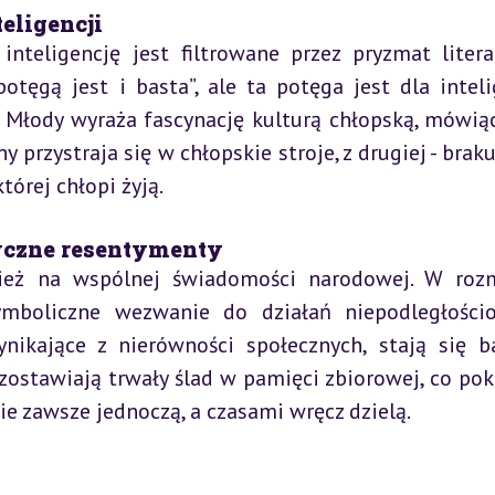
teligencji
teligencję jest filtrowane przez pryzmat literat
otęgą jest i basta”, ale ta potęga jest dla intelig
 Młody wyraża fascynację kulturą chłopską, mówiąc:
ony przystraja się w chłopskie stroje, z drugiej - brak
órej chłopi żyją.
yczne resentymenty
ież na wspólnej świadomości narodowej. W rozm
mboliczne wezwanie do działań niepodległościo
nikające z nierówności społecznych, stają się bar
zostawiają trwały ślad w pamięci zbiorowej, co poka
e zawsze jednoczą, a czasami wręcz dzielą.