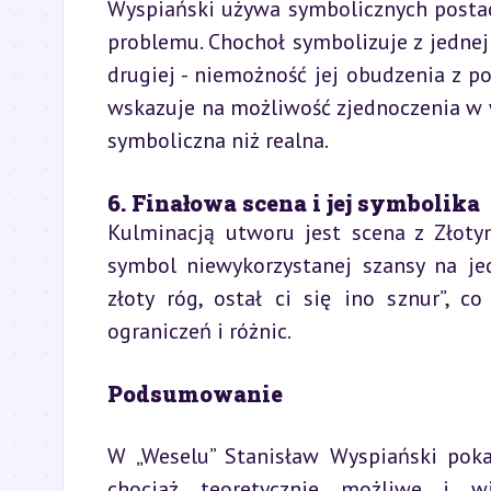
Wyspiański używa symbolicznych postaci
problemu. Chochoł symbolizuje z jednej s
drugiej - niemożność jej obudzenia z p
wskazuje na możliwość zjednoczenia w wa
symboliczna niż realna.
6. Finałowa scena i jej symbolika
Kulminacją utworu jest scena z Złot
symbol niewykorzystanej szansy na jed
złoty róg, ostał ci się ino sznur”, 
ograniczeń i różnic.
Podsumowanie
W „Weselu” Stanisław Wyspiański pokaz
chociaż teoretycznie możliwe i wi