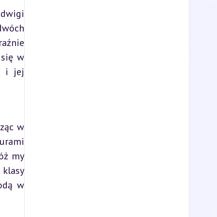
dwigi 
dwóch 
aźnie 
się w 
i jej 
ząc w 
urami 
óż my 
klasy 
odą w 