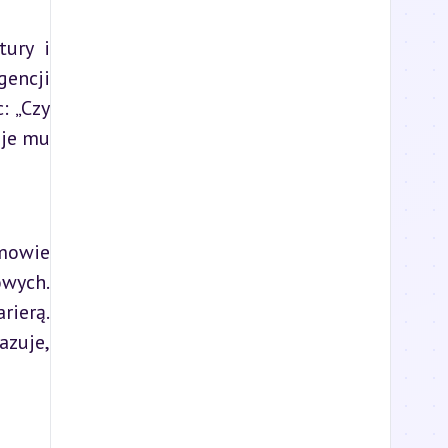
ury i 
encji 
 „Czy 
uje mu 
owie 
wych. 
ierą. 
zuje, 