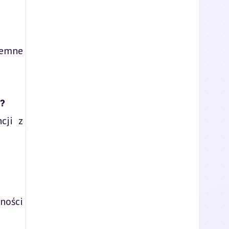
jemne
?
cji z
ności