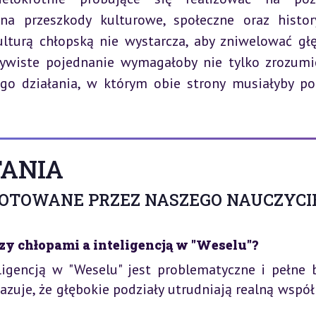
a przeszkody kulturowe, społeczne oraz history
ulturą chłopską nie wystarcza, aby zniwelować głę
czywiste pojednanie wymagałoby nie tylko zrozumie
ego działania, w którym obie strony musiałyby por
ANIA
GOTOWANE PRZEZ NASZEGO NAUCZYCI
zy chłopami a inteligencją w "Weselu"?
igencją w "Weselu" jest problematyczne i pełne b
zuje, że głębokie podziały utrudniają realną współ