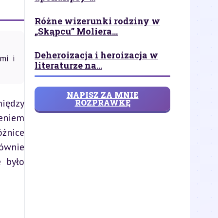
Różne wizerunki rodziny w
„Skąpcu” Moliera...
Deheroizacja i heroizacja w
mi i
literaturze na...
NAPISZ ZA MNIE
iędzy 
ROZPRAWKĘ
eniem 
żnice 
ównie 
 było 