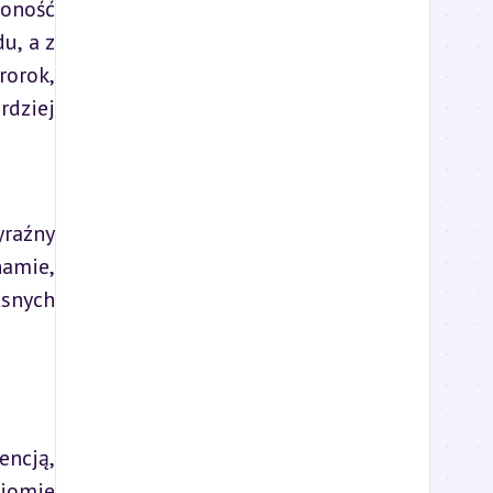
oność 
, a z 
orok, 
dziej 
raźny 
amie, 
snych 
ncją, 
omie 