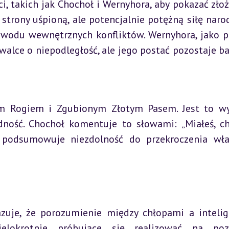
, takich jak Chochoł i Wernyhora, aby pokazać złoż
trony uśpioną, ale potencjalnie potężną siłę narodu
owodu wewnętrznych konfliktów. Wernyhora, jako pr
lce o niepodległość, ale jego postać pozostaje bar
ym Rogiem i Zgubionym Złotym Pasem. Jest to wy
ność. Chochoł komentuje to słowami: „Miałeś, ch
co podsumowuje niezdolność do przekroczenia wła
uje, że porozumienie między chłopami a intelige
elokrotnie próbujące się realizować na pozi