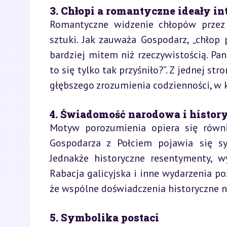
3. Chłopi a romantyczne ideały in
Romantyczne widzenie chłopów przez in
sztuki. Jak zauważa Gospodarz, „chłop p
bardziej mitem niż rzeczywistością. Pan
to się tylko tak przyśniło?”. Z jednej str
głębszego zrozumienia codzienności, w kt
4. Świadomość narodowa i histor
Motyw porozumienia opiera się równ
Gospodarza z Połciem pojawia się sy
Jednakże historyczne resentymenty, wy
Rabacja galicyjska i inne wydarzenia po
że wspólne doświadczenia historyczne ni
5. Symbolika postaci