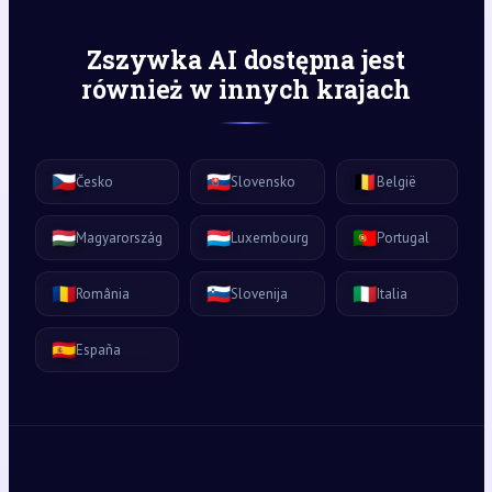
Zszywka AI dostępna jest
również w innych krajach
🇨🇿
🇸🇰
🇧🇪
Česko
Slovensko
België
🇭🇺
🇱🇺
🇵🇹
Magyarország
Luxembourg
Portugal
🇷🇴
🇸🇮
🇮🇹
România
Slovenija
Italia
🇪🇸
España