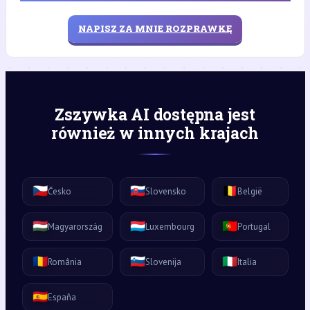
NAPISZ ZA MNIE ROZPRAWKĘ
Zszywka AI dostępna jest
również w innych krajach
🇨🇿
🇸🇰
🇧🇪
Česko
Slovensko
België
🇭🇺
🇱🇺
🇵🇹
Magyarország
Luxembourg
Portugal
🇷🇴
🇸🇮
🇮🇹
România
Slovenija
Italia
🇪🇸
España