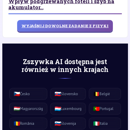
Wpływ podgrzewanych foteli i szyb na
akumulator...
WYJAŚNIJ DOWOLNE ZADANIE Z FIZYKI
Zszywka AI dostępna jest
również w innych krajach
🇨🇿
🇸🇰
🇧🇪
Česko
Slovensko
België
🇭🇺
🇱🇺
🇵🇹
Magyarország
Luxembourg
Portugal
🇷🇴
🇸🇮
🇮🇹
România
Slovenija
Italia