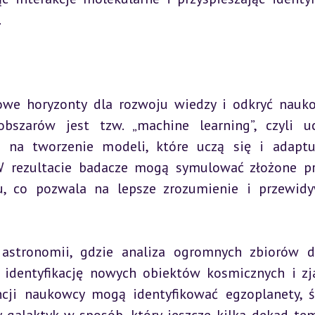
.
owe horyzonty dla rozwoju wiedzy i odkryć nauko
bszarów jest tzw. „machine learning”, czyli uc
 na tworzenie modeli, które uczą się i adaptu
W rezultacie badacze mogą symulować złożone pr
u, co pozwala na lepsze zrozumienie i przewidy
astronomii, gdzie analiza ogromnych zbiorów d
identyfikację nowych obiektów kosmicznych i zja
cji naukowcy mogą identyfikować egzoplanety, śl