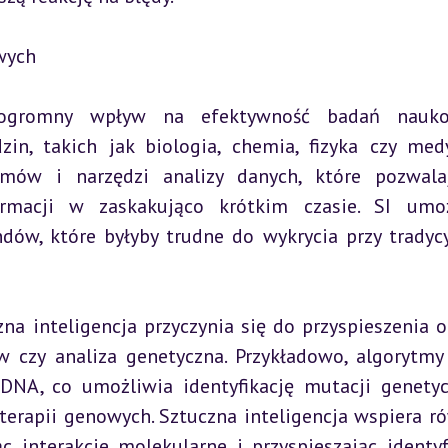
wych
 ogromny wpływ na efektywność badań naukow
in, takich jak biologia, chemia, fizyka czy medy
mów i narzędzi analizy danych, które pozwala
rmacji w zaskakująco krótkim czasie. SI umoż
ndów, które byłyby trudne do wykrycia przy tradycy
na inteligencja przyczynia się do przyspieszenia od
 czy analiza genetyczna. Przykładowo, algorytmy 
DNA, co umożliwia identyfikację mutacji genetyc
erapii genowych. Sztuczna inteligencja wspiera ró
 interakcje molekularne i przyspieszając identyfi