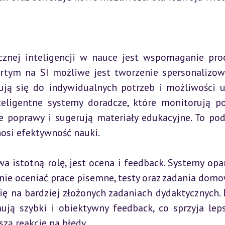
znej inteligencji w nauce jest wspomaganie pro
rtym na SI możliwe jest tworzenie spersonalizow
ą się do indywidualnych potrzeb i możliwości uc
eligentne systemy doradcze, które monitorują po
e poprawy i sugerują materiały edukacyjne. To pode
osi efektywność nauki.
 istotną rolę, jest ocena i feedback. Systemy opar
ie oceniać prace pisemne, testy oraz zadania domow
 na bardziej złożonych zadaniach dydaktycznych. D
ją szybki i obiektywny feedback, co sprzyja lep
zą reakcję na błędy.