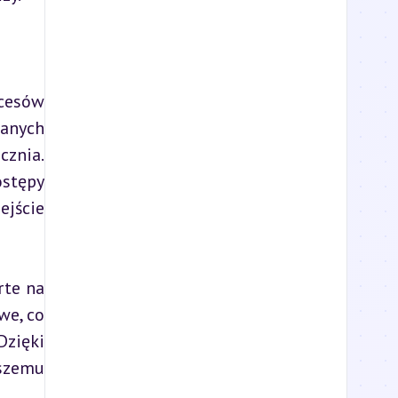
cesów 
anych 
znia. 
stępy 
jście 
te na 
e, co 
zięki 
szemu 