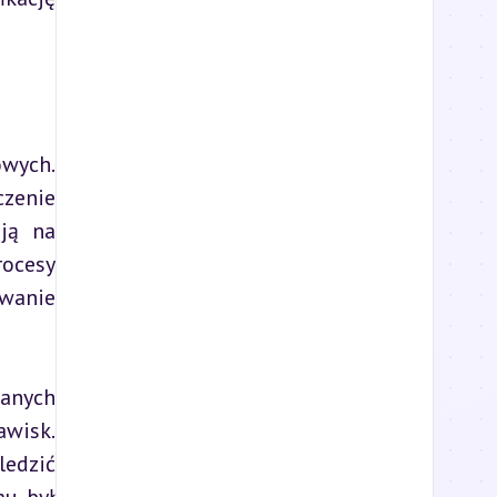
wych. 
zenie 
ją na 
ocesy 
wanie 
anych 
wisk. 
edzić 