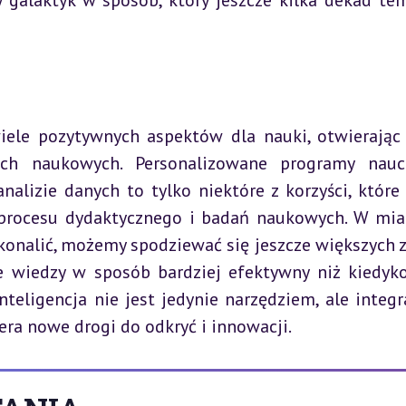
y galaktyk w sposób, który jeszcze kilka dekad tem
wiele pozytywnych aspektów dla nauki, otwierając
ch naukowych. Personalizowane programy naucza
alizie danych to tylko niektóre z korzyści, które
i procesu dydaktycznego i badań naukowych. W miar
skonalić, możemy spodziewać się jeszcze większych z
e wiedzy w sposób bardziej efektywny niż kiedyko
teligencja nie jest jedynie narzędziem, ale integr
era nowe drogi do odkryć i innowacji.