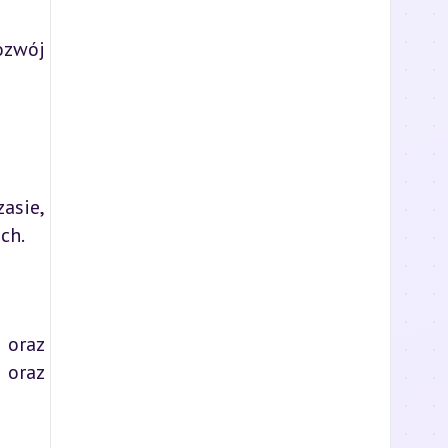
ozwój
asie,
ch.
 oraz
 oraz