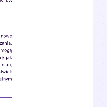
u był 
 nowe 
nia, 
 mogą 
ę jak 
mian, 
lwiek 
alnym 