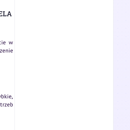
ELA
cie w
zenie
bkie,
trzeb