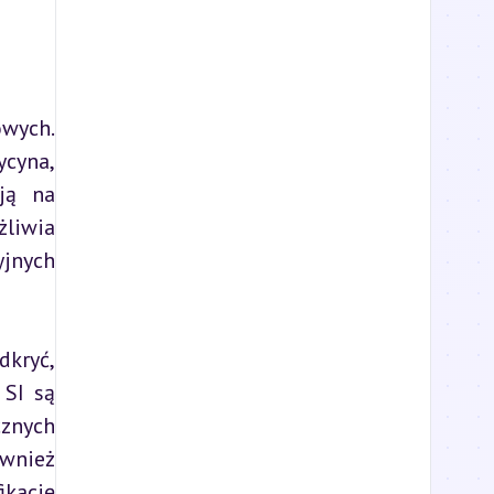
ych. 
cyna, 
ją na 
liwia 
jnych 
kryć, 
SI są 
znych 
wnież 
kację 