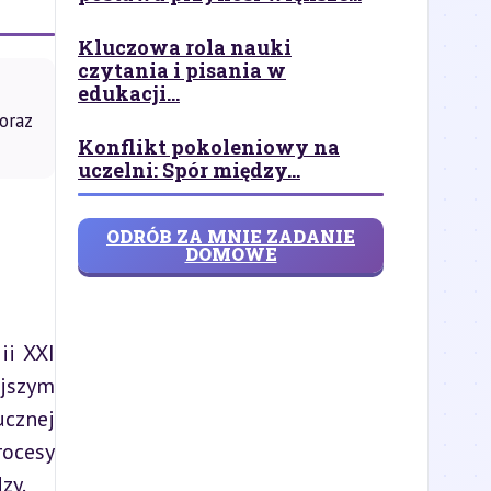
Kluczowa rola nauki
czytania i pisania w
edukacji...
oraz
Konflikt pokoleniowy na
uczelni: Spór między...
ODRÓB ZA MNIE ZADANIE
DOMOWE
i XXI 
jszym 
cznej 
ocesy 
zy.