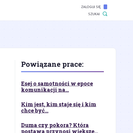
ZALOGUJ SIĘ
SZUKAJ
Powiązane prace:
Esej o samotności w epoce
komunikacji na...
Kim jest, kim staje się i kim
chce być...
Duma czy pokora? Która
postawa przynosi większe...