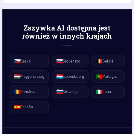
Zszywka AI dostępna jest
również w innych krajach
🇨🇿
🇸🇰
🇧🇪
Česko
Slovensko
België
🇭🇺
🇱🇺
🇵🇹
Magyarország
Luxembourg
Portugal
🇷🇴
🇸🇮
🇮🇹
România
Slovenija
Italia
🇪🇸
España