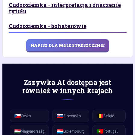
Cudzoziemka - interpretacja i znaczenie
tytułu
Cudzoziemka - bohaterowie
NAPISZ DLA MNIE STRESZCZENIE
Zszywka AI dostępna jest
również w innych krajach
🇨🇿
🇸🇰
🇧🇪
Česko
Slovensko
België
🇭🇺
🇱🇺
🇵🇹
Magyarország
Luxembourg
Portugal