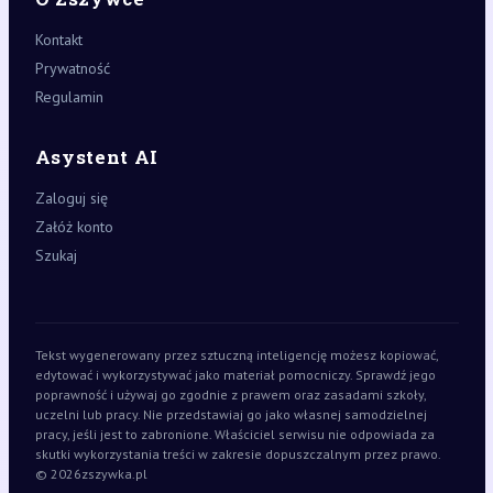
Kontakt
Prywatność
Regulamin
Asystent AI
Zaloguj się
Załóż konto
Szukaj
Tekst wygenerowany przez sztuczną inteligencję możesz kopiować,
edytować i wykorzystywać jako materiał pomocniczy. Sprawdź jego
poprawność i używaj go zgodnie z prawem oraz zasadami szkoły,
uczelni lub pracy. Nie przedstawiaj go jako własnej samodzielnej
pracy, jeśli jest to zabronione. Właściciel serwisu nie odpowiada za
skutki wykorzystania treści w zakresie dopuszczalnym przez prawo.
© 2026
zszywka.pl