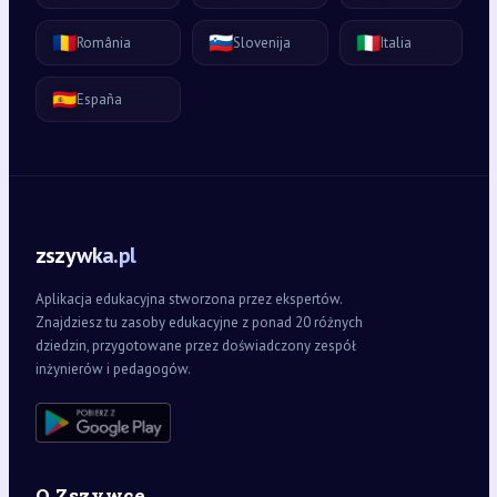
🇷🇴
🇸🇮
🇮🇹
România
Slovenija
Italia
🇪🇸
España
zszywka.pl
Aplikacja edukacyjna stworzona przez ekspertów.
Znajdziesz tu zasoby edukacyjne z ponad 20 różnych
dziedzin, przygotowane przez doświadczony zespół
inżynierów i pedagogów.
O Zszywce