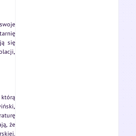
swoje 
arnię 
ą się 
acji, 
którą 
ński, 
aturę 
ą, że 
kiej. 