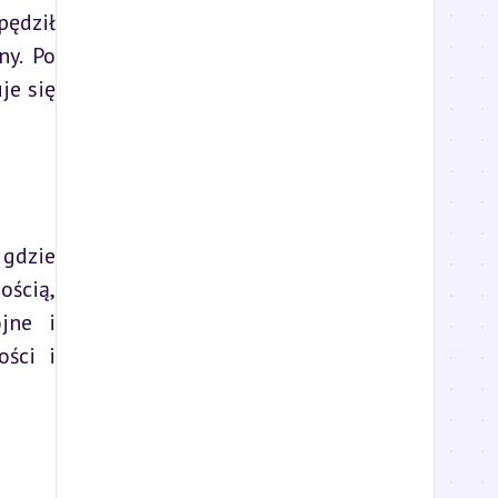
ędził 
y. Po 
e się 
gdzie 
ścią, 
ne i 
ści i 