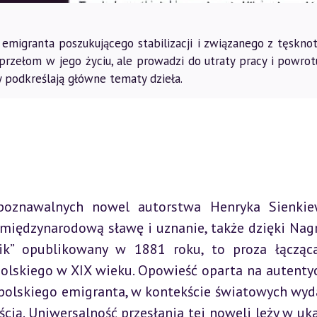
 emigranta poszukującego stabilizacji i związanego z tęsknot
przełom w jego życiu, ale prowadzi do utraty pracy i powrot
ry podkreślają główne tematy dzieła.
zpoznawalnych nowel autorstwa Henryka Sienkiew
 międzynarodową sławę i uznanie, także dzięki Nagr
nik” opublikowany w 1881 roku, to proza łącząca
polskiego w XIX wieku. Opowieść oparta na autenty
polskiego emigranta, w kontekście światowych wyda
cią. Uniwersalność przesłania tej noweli leży w uka