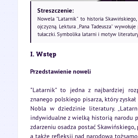
Streszczenie:
Nowela "Latarnik" to historia Skawińskiego,
ojczyzną. Lektura „Pana Tadeusza” wywołuje 
tułaczki. Symbolika latarni i motyw literatu
I. Wstęp
Przedstawienie noweli
"Latarnik" to jedna z najbardziej ro
znanego polskiego pisarza, który zyskał
Nobla w dziedzinie literatury. „Latar
indywidualne z wielką historią narodu 
zdarzeniu osadza postać Skawińskiego, 
a także refleksji nad narodową tożsamoś