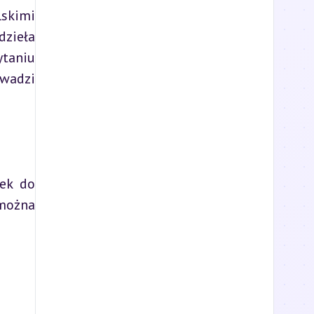
skimi 
zieła 
taniu 
wadzi 
ek do 
można 