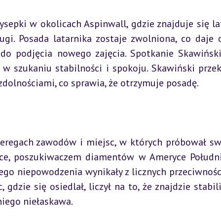
epki w okolicach Aspinwall, gdzie znajduje się lat
gi. Posada latarnika zostaje zwolniona, co daje o
o podjęcia nowego zajęcia. Spotkanie Skawiński
w szukaniu stabilności i spokoju. Skawiński przek
dolnościami, co sprawia, że otrzymuje posadę.
eregach zawodów i miejsc, w których próbował sw
yce, poszukiwaczem diamentów w Ameryce Południ
ego niepowodzenia wynikały z licznych przeciwności
gdzie się osiedlał, liczył na to, że znajdzie stabiliz
niego niełaskawa.