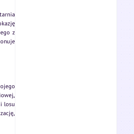
arnia 
kazję 
ego z 
onuje 
ojego 
owej, 
 losu 
ację, 