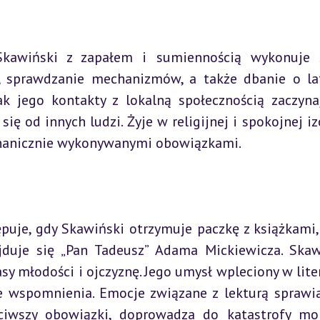
 Skawiński z zapałem i sumiennością wykonuje 
i, sprawdzanie mechanizmów, a także dbanie o lat
k jego kontakty z lokalną społecznością zaczynaj
ę od innych ludzi. Żyje w religijnej i spokojnej izol
chanicznie wykonywanymi obowiązkami.
puje, gdy Skawiński otrzymuje paczkę z książkami, 
duje się „Pan Tadeusz” Adama Mickiewicza. Skawi
y młodości i ojczyznę. Jego umysł wpleciony w liter
spomnienia. Emocje związane z lekturą sprawiaj
ciwszy obowiązki, doprowadza do katastrofy mors