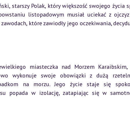
i, starszy Polak, który większość swojego życia sp
powstaniu listopadowym musiał uciekać z ojczyzn
 zawodach, które zawiodły jego oczekiwania, decyduj
ewielkiego miasteczka nad Morzem Karaibskim, 
owo wykonuje swoje obowiązki z dużą rzetelno
dkom na morzu. Jego życie staje się spokoj
su popada w izolację, zatapiając się w samotno