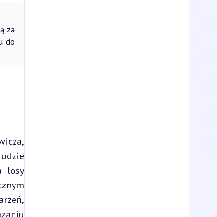
ą za
u do
icza, 
odzie 
 losy 
cznym 
rzeń, 
zaniu 