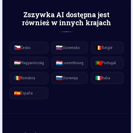
Zszywka AI dostępna jest
również w innych krajach
🇨🇿
🇸🇰
🇧🇪
Česko
Slovensko
België
🇭🇺
🇱🇺
🇵🇹
Magyarország
Luxembourg
Portugal
🇷🇴
🇸🇮
🇮🇹
România
Slovenija
Italia
🇪🇸
España