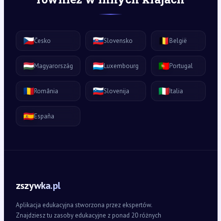
🇨🇿
🇸🇰
🇧🇪
Česko
Slovensko
België
🇭🇺
🇱🇺
🇵🇹
Magyarország
Luxembourg
Portugal
🇷🇴
🇸🇮
🇮🇹
România
Slovenija
Italia
🇪🇸
España
zszywka.pl
Aplikacja edukacyjna stworzona przez ekspertów.
Znajdziesz tu zasoby edukacyjne z ponad 20 różnych