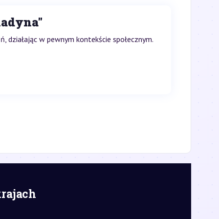
ladyna''
ień, działając w pewnym kontekście społecznym.
krajach