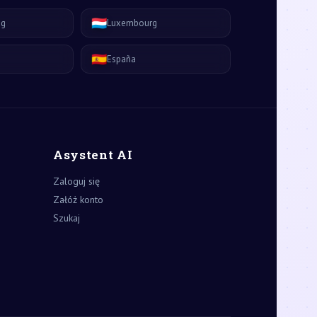
🇱🇺
ág
Luxembourg
🇪🇸
España
Asystent AI
Zaloguj się
Załóż konto
Szukaj