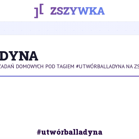
DYNA
 ZADAŃ DOMOWYCH POD TAGIEM #UTWÓRBALLADYNA NA Z
#utwórballadyna