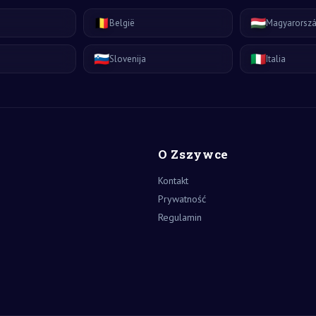
🇧🇪
🇭🇺
België
Magyarorsz
🇸🇮
🇮🇹
Slovenija
Italia
O Zszywce
Kontakt
Prywatność
Regulamin