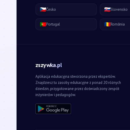
🇨🇿
🇸🇰
Česko
Slovensko
🇵🇹
🇷🇴
Portugal
România
zszywka.pl
Aplikacja edukacyjna stworzona przez ekspertów.
Znajdziesz tu zasoby edukacyjne z ponad 20 różnych
dziedzin, przygotowane przez doświadczony zespół
inżynierów i pedagogów.