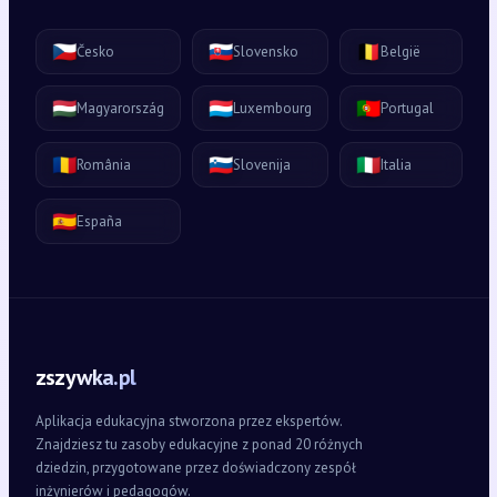
🇨🇿
🇸🇰
🇧🇪
Česko
Slovensko
België
🇭🇺
🇱🇺
🇵🇹
Magyarország
Luxembourg
Portugal
🇷🇴
🇸🇮
🇮🇹
România
Slovenija
Italia
🇪🇸
España
zszywka.pl
Aplikacja edukacyjna stworzona przez ekspertów.
Znajdziesz tu zasoby edukacyjne z ponad 20 różnych
dziedzin, przygotowane przez doświadczony zespół
inżynierów i pedagogów.