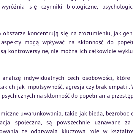
yróżnia się czynniki biologiczne, psychologic
 obszarze koncentrują się na zrozumieniu, jak gene
ne aspekty mogą wpływać na skłonność do popełn
 są kontrowersyjne, nie można ich całkowicie wykluc
ą analizę indywidualnych cech osobowości, które
akich jak impulsywność, agresja czy brak empatii. 
 psychicznych na skłonność do popełniania przestę
miczne uwarunkowania, takie jak bieda, bezrobocie,
acja społeczna, są powszechnie uznawane za s
kowania te odgrywają kluczową rolę w kształto