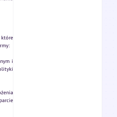
które 
ormy:
nym i 
ityki 
żenia 
arcie 