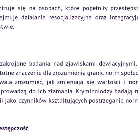
ntruje się na osobach, które popełniły przestępst
muje działania resocjalizacyjne oraz integracyjn
twie.
zakrojone badania nad zjawiskami dewiacyjnymi, 
stotne znaczenie dla zrozumienia granic norm społec
zwala zrozumieć, jak zmieniają się wartości i no
prowadzą do ich złamania. Kryminolodzy badają tu
i jako czynników kształtujących postrzeganie norm 
estępczość