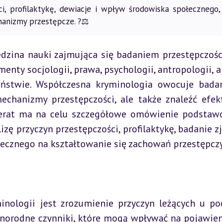
i, profilaktykę, dewiacje i wpływ środowiska społecznego,
anizmy przestępcze. ?⚖️
edzina nauki zajmująca się badaniem przestępczości
enty socjologii, prawa, psychologii, antropologii, a 
eństwie. Współczesna kryminologia owocuje badan
chanizmy przestępczości, ale także znaleźć efek
eferat ma na celu szczegółowe omówienie podstaw
zę przyczyn przestępczości, profilaktykę, badanie zj
ecznego na kształtowanie się zachowań przestępcz
nologii jest zrozumienie przyczyn leżących u po
żnorodne czynniki, które mogą wpływać na pojawieni