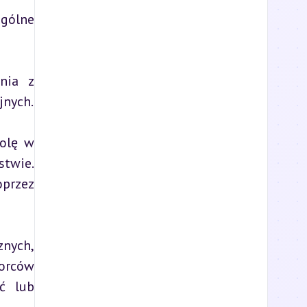
gólne 
nia z 
jnych.
olę w 
twie. 
przez 
nych, 
rców 
ć lub 