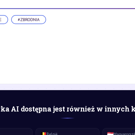
E
#ZBRODNIA
a AI dostępna jest również w innych 
🇧🇪
🇭🇺
België
Magyarorsz