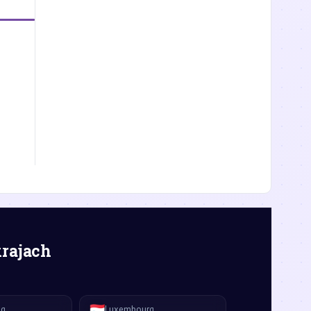
krajach
🇱🇺
ág
Luxembourg