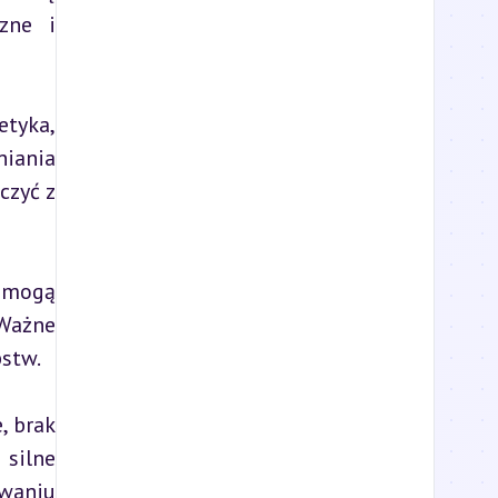
zne i 
tyka, 
iania 
zyć z 
 mogą 
Ważne 
pstw.
 brak 
ilne 
waniu 