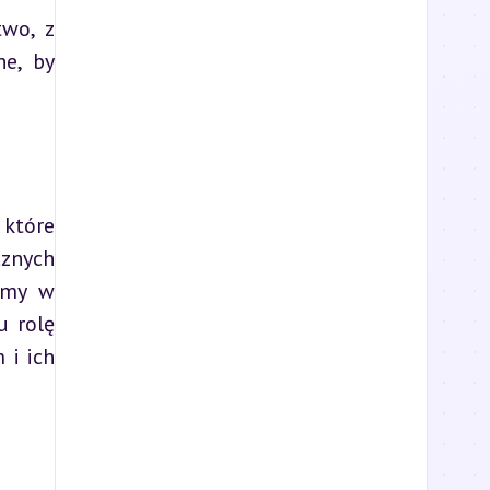
wo, z 
e, by 
które 
znych 
rmy w 
 rolę 
i ich 