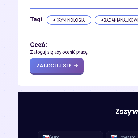
Tagi:
#KRYMINOLOGIA
#BADANIANAUKOW
Oceń:
Zaloguj się aby ocenić pracę.
ZALOGUJ SIĘ
Zszywk
🇨🇿
🇸🇰
Česko
Slovensko