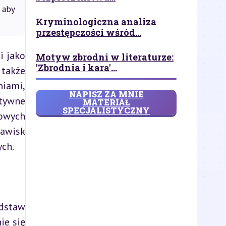
 aby
Kryminologiczna analiza
przestępczości wśród...
 jako 
Motyw zbrodni w literaturze:
'Zbrodnia i kara'...
także 
iami, 
NAPISZ ZA MNIE
tywne 
MATERIAŁ
SPECJALISTYCZNY
owych 
awisk 
ych.
dstaw 
e się 