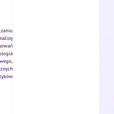
zaniu 
lizę 
howań 
logia 
wego, 
znych 
tyków 