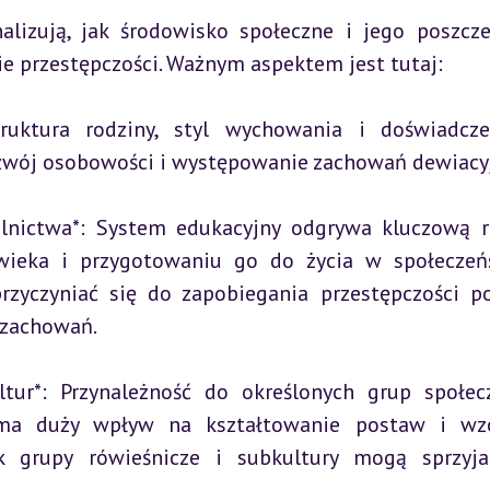
lizują, jak środowisko społeczne i jego poszcze
przestępczości. Ważnym aspektem jest tutaj:
uktura rodziny, styl wychowania i doświadcze
zwój osobowości i występowanie zachowań dewiacy
olnictwa*: System edukacyjny odgrywa kluczową r
wieka i przygotowaniu go do życia w społeczeńs
zyczyniać się do zapobiegania przestępczości po
 zachowań.
tur*: Przynależność do określonych grup społecz
, ma duży wpływ na kształtowanie postaw i wzo
ak grupy rówieśnicze i subkultury mogą sprzyja