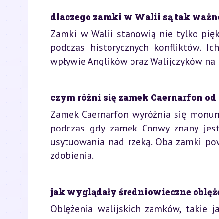
dlaczego zamki w Walii są tak ważn
Zamki w Walii stanowią nie tylko pię
podczas historycznych konfliktów. I
wpływie Anglików oraz Walijczyków na l
czym różni się zamek Caernarfon o
Zamek Caernarfon wyróżnia się monume
podczas gdy zamek Conwy znany jest
usytuowania nad rzeką. Oba zamki pows
zdobienia.
jak wyglądały średniowieczne oblę
Oblężenia walijskich zamków, takie ja