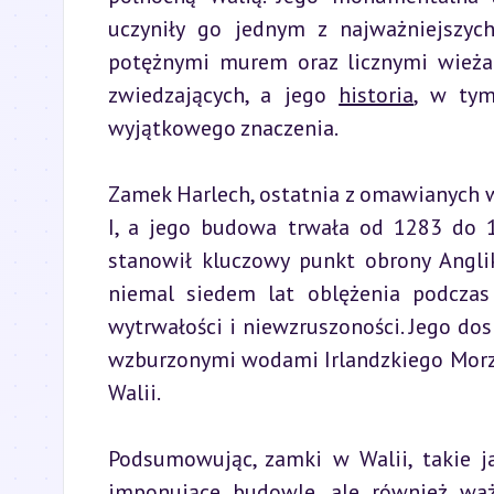
uczyniły go jednym z najważniejszyc
potężnymi murem oraz licznymi wieżam
zwiedzających, a jego 
historia
, w tym
wyjątkowego znaczenia.
Zamek Harlech, ostatnia z omawianych 
I, a jego budowa trwała od 1283 do 1
stanowił kluczowy punkt obrony Angli
niemal siedem lat oblężenia podczas
wytrwałości i niewzruszoności. Jego do
wzburzonymi wodami Irlandzkiego Morza
Walii.
Podsumowując, zamki w Walii, takie jak
imponujące budowle, ale również ważn