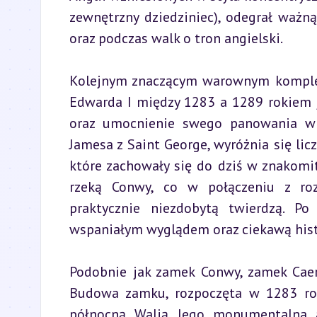
zewnętrzny dziedziniec), odegrał ważn
oraz podczas walk o tron angielski.
Kolejnym znaczącym warownym komplek
Edwarda I między 1283 a 1289 rokiem j
oraz umocnienie swego panowania w r
Jamesa z Saint George, wyróżnia się l
które zachowały się do dziś w znakomi
rzeką Conwy, co w połączeniu z ro
praktycznie niezdobytą twierdzą. P
wspaniałym wyglądem oraz ciekawą hist
Podobnie jak zamek Conwy, zamek Caer
Budowa zamku, rozpoczęta w 1283 roku
północną Walią. Jego monumentalna ar