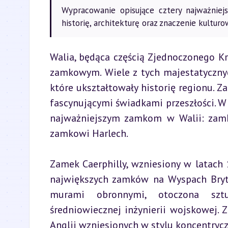
Wypracowanie opisujące cztery najważniejs
historię, architekturę oraz znaczenie kulturo
Walia, będąca częścią Zjednoczonego K
zamkowym. Wiele z tych majestatycznyc
które ukształtowały historię regionu. Z
fascynującymi świadkami przeszłości. W
najważniejszym zamkom w Walii: zamk
zamkowi Harlech.
Zamek Caerphilly, wzniesiony w latach 
największych zamków na Wyspach Bryty
murami obronnymi, otoczona sztuc
średniowiecznej inżynierii wojskowej.
Anglii wzniesionych w stylu koncentryc