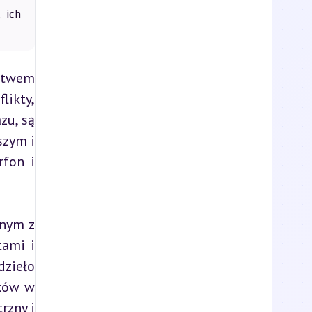
 ich
ctwem 
ikty, 
u, są 
zym i 
fon i 
nym z 
ami i 
ieło 
ków w 
zny i 