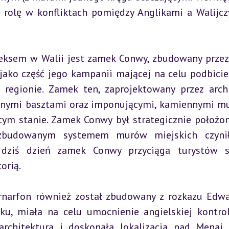
ą rolę w konfliktach pomiędzy Anglikami a Walijcz
sem w Walii jest zamek Conwy, zbudowany przez 
ako część jego kampanii mającej na celu podbicie 
egionie. Zamek ten, zaprojektowany przez archi
icznymi basztami oraz imponującymi, kamiennymi mu
tym stanie. Zamek Conwy był strategicznie położon
zbudowanym systemem murów miejskich czynił
o dziś dzień zamek Conwy przyciąga turystów s
orią.
narfon również został zbudowany z rozkazu Edwar
, miała na celu umocnienie angielskiej kontrol
chitektura i doskonała lokalizacja nad Menai S