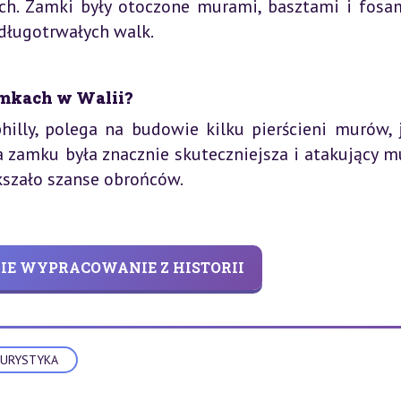
ch. Zamki były otoczone murami, basztami i fosam
długotrwałych walk.
amkach w Walii?
hilly, polega na budowie kilku pierścieni murów, 
 zamku była znacznie skuteczniejsza i atakujący mu
kszało szanse obrońców.
NIE WYPRACOWANIE Z HISTORII
URYSTYKA