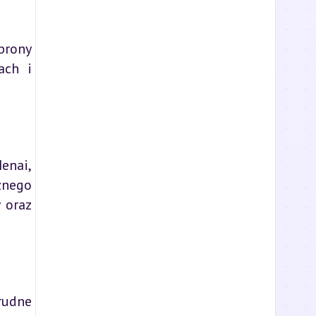
brony
ach i
enai,
znego
 oraz
rudne