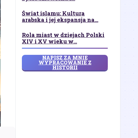
Świat islamu: Kultura
arabska i jej ekspansja na...
Rola miast w dziejach Polski
XIV i XV wieku w...
NAPISZ ZA MNIE
WYPRACOWANIE Z
HISTORII