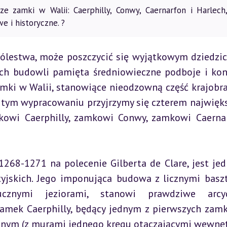
ze zamki w Walii: Caerphilly, Conwy, Caernarfon i Harlech,
we i historyczne. ?
rólestwa, może poszczycić się wyjątkowym dziedzi
h budowli pamięta średniowieczne podboje i konfl
amki w Walii, stanowiące nieodzowną część krajobraz
 tym wypracowaniu przyjrzymy się czterem najwięks
owi Caerphilly, zamkowi Conwy, zamkowi Caernar
1268-1271 na polecenie Gilberta de Clare, jest jed
jskich. Jego imponująca budowa z licznymi baszt
znymi jeziorami, stanowi prawdziwe arcydz
 Zamek Caerphilly, będący jednym z pierwszych zam
znym (z murami jednego kręgu otaczającymi wewnętr