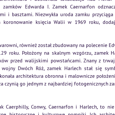
h zamków Edwarda I. Zamek Caernarfon odznacz
i i basztami. Niezwykła uroda zamku przyciąga 
 koronowanie księcia Walii w 1969 roku, dodaj
warowni, również został zbudowany na polecenie Ed
29 roku. Położony na skalnym wzgórzu, zamek Ha
ków przed walijskimi powstańcami. Znany z trwaj
 wojny Dwóch Róż, zamek Harlech stał się sym
skonała architektura obronna i malownicze położeni
 czynią go jednym z najbardziej fotogenicznych z
 Caerphilly, Conwy, Caernarfon i Harlech, to nie 
e historyczne i kulturowe pomniki. Ich architek