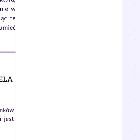
nie w 
ąc te 
umieć 
ELA
amków
 jest