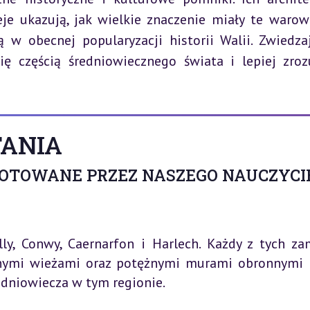
ieje ukazują, jak wielkie znaczenie miały te warow
ą w obecnej popularyzacji historii Walii. Zwiedzaj
ę częścią średniowiecznego świata i lepiej zroz
ANIA
GOTOWANE PRZEZ NASZEGO NAUCZYCI
ly, Conwy, Caernarfon i Harlech. Każdy z tych z
znymi wieżami oraz potężnymi murami obronnymi i
niowiecza w tym regionie.