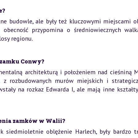
e?
kne budowle, ale były też kluczowymi miejscami o
ch obecność przypomina o średniowiecznych walk
osy regionu.
d zamku Conwy?
ntalną architekturą i położeniem nad cieśniną M
 z rozbudowanych murów miejskich i strategic
tały na rozkaz Edwarda I, ale mają inne kształty
żenia zamków w Walii?
k siedmioletnie oblężenie Harlech, były bardzo t