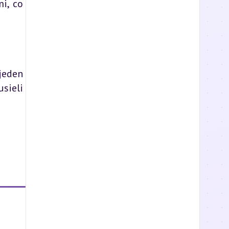
i, co
jeden
sieli