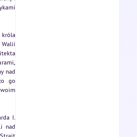
ykami 
króla 
Walii 
tekta 
rami, 
y nad 
o go 
woim 
da I. 
i nad 
trait 