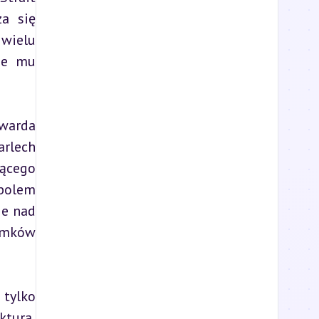
a się 
wielu 
e mu 
warda 
rlech 
ącego 
bolem 
e nad 
amków 
tylko 
tura, 