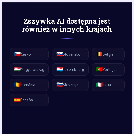
Zszywka AI dostępna jest
również w innych krajach
🇨🇿
🇸🇰
🇧🇪
Česko
Slovensko
België
🇭🇺
🇱🇺
🇵🇹
Magyarország
Luxembourg
Portugal
🇷🇴
🇸🇮
🇮🇹
România
Slovenija
Italia
🇪🇸
España