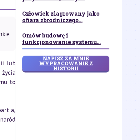
Człowiek zlagrowany jako
ofiara zbrodniczego...
stkie
Omów budowę i
funkcjonowanie systemu...
NAPISZ ZA MNIE
i lub 
WYPRACOWANIE Z
HISTORII
ycia 
mu to 
rtia, 
naród 