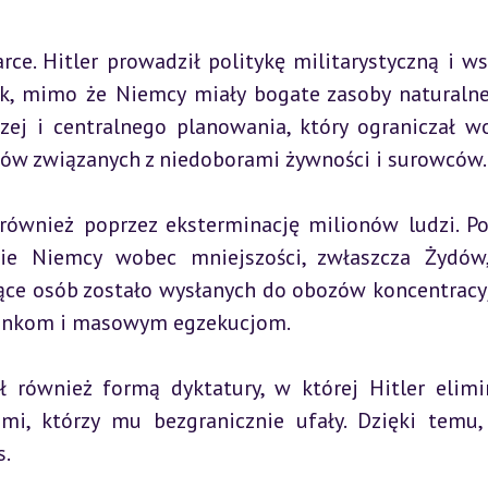
e. Hitler prowadził politykę militarystyczną i wsp
k, mimo że Niemcy miały bogate zasoby naturalne,
ej i centralnego planowania, który ograniczał wo
mów związanych z niedoborami żywności i surowców.
 również poprzez eksterminację milionów ludzi. Pol
kie Niemcy wobec mniejszości, zwłaszcza Żydów,
iące osób zostało wysłanych do obozów koncentracyj
unkom i masowym egzekucjom.
ył również formą dyktatury, w której Hitler elimi
mi, którzy mu bezgranicznie ufały. Dzięki temu,
s.