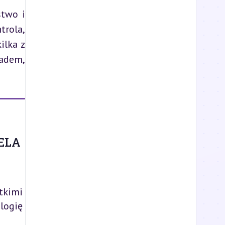
two i 
rola, 
lka z 
adem, 
ELA
tkimi
logię