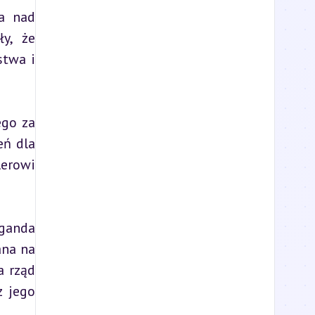
a nad 
y, że 
twa i 
go za 
ń dla 
erowi 
anda 
na na 
 rząd 
 jego 