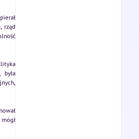
ierał 
 rząd 
lność 
ityka 
 była 
nych, 
nował 
 mógł 