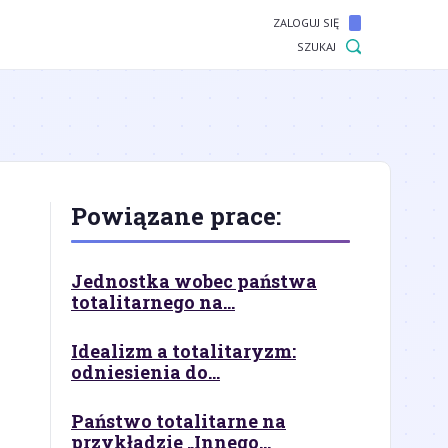
ZALOGUJ SIĘ
SZUKAJ
Powiązane prace:
Jednostka wobec państwa
totalitarnego na...
Idealizm a totalitaryzm:
odniesienia do...
Państwo totalitarne na
przykładzie „Innego...