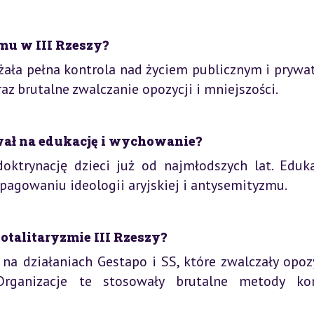
mu w III Rzeszy?
eżała pełna kontrola nad życiem publicznym i prywa
az brutalne zwalczanie opozycji i mniejszości.
wał na edukację i wychowanie?
doktrynację dzieci już od najmłodszych lat. Eduka
gowaniu ideologii aryjskiej i antysemityzmu.
otalitaryzmie III Rzeszy?
ę na działaniach Gestapo i SS, które zwalczały opoz
Organizacje te stosowały brutalne metody kon