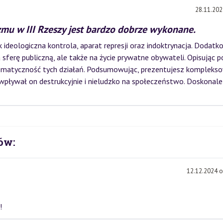
28.11.202
mu w III Rzeszy jest bardzo dobrze wykonane.
k ideologiczna kontrola, aparat represji oraz indoktrynacja. Dodatk
sferę publiczną, ale także na życie prywatne obywateli. Opisując p
tematyczność tych działań. Podsumowując, prezentujesz kompleks
k wpływał on destrukcyjnie i nieludzko na społeczeństwo. Doskonale
ów:
12.12.2024 o
!