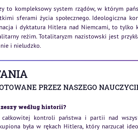
szy to kompleksowy system rządów, w którym pańs
kimi sferami życia społecznego. Ideologiczna kont
nacja i dyktatura Hitlera nad Niemcami, to tylko ki
itarny reżim. Totalitaryzm nazistowski jest przykł
ie i nieludzko.
ANIA
GOTOWANE PRZEZ NASZEGO NAUCZYCI
Rzeszy według historii?
 całkowitej kontroli państwa i partii nad wszys
kupiona była w rękach Hitlera, który narzucał ideo