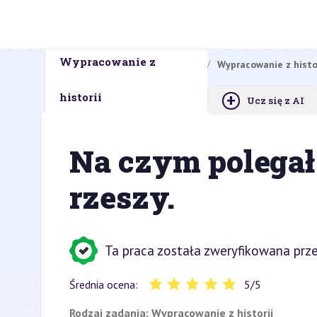
Wypracowanie z
Strona główna
Zadania domowe
Wypracowanie z histo
+
historii
Ucz się z AI
Na czym polegał 
rzeszy.
Ta praca została zweryfikowana prze
Średnia ocena:
5
/
5
Rodzaj zadania:
Wypracowanie z historii