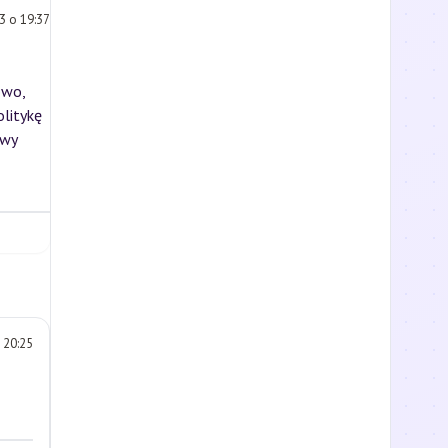
3 o 19:37
owo,
olitykę
owy
 20:25