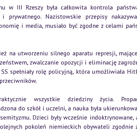
 w III Rzeszy była całkowita kontrola państw
 prywatnego. Nazistowskie przepisy nakazywał
konomię i media, musiało być zgodne z celami pańs
ież na utworzeniu silnego aparatu represji, mające
zeństwem, zwalczanie opozycji i eliminację zagroże
SS spełniały rolę policyjną, która umożliwiała Hitl
 przeciwników.
tycznie wszystkie dziedziny życia. Propag
zona do szkół i uczelni, a nauka była ukierunkowa
semityzmu. Dzieci były wcześnie indoktrynowane, a
olejnych pokoleń niemieckich obywateli zgodnie z