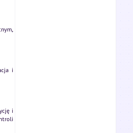
tnym,
cja i
ycję i
troli