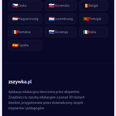
🇨🇿
🇸🇰
🇧🇪
Česko
Slovensko
België
🇭🇺
🇱🇺
🇵🇹
Magyarország
Luxembourg
Portugal
🇷🇴
🇸🇮
🇮🇹
România
Slovenija
Italia
🇪🇸
España
zszywka.pl
Aplikacja edukacyjna stworzona przez ekspertów.
Znajdziesz tu zasoby edukacyjne z ponad 20 różnych
dziedzin, przygotowane przez doświadczony zespół
inżynierów i pedagogów.