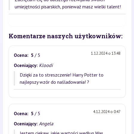
umiejętności pisarskich, ponieważ masz wielki talent!
Komentarze naszych użytkowników:
1.12.2024 o 13:48
Ocena:
5
/ 5
Oceniający:
Kloodi
Dzięki za to streszczenie! Harry Potter to
najlepszy wzór do naśladowania! ?
4.12.2024 o 0:47
Ocena:
5
/ 5
Oceniający:
Angela
Jestem ciekaw, jakie wartości według Was