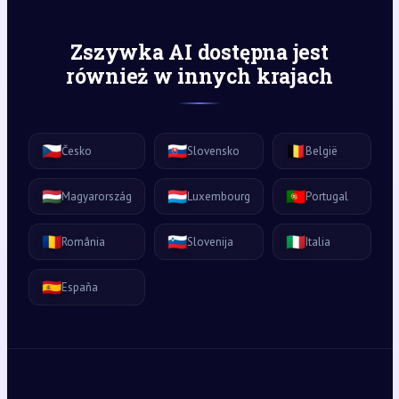
Zszywka AI dostępna jest
również w innych krajach
🇨🇿
🇸🇰
🇧🇪
Česko
Slovensko
België
🇭🇺
🇱🇺
🇵🇹
Magyarország
Luxembourg
Portugal
🇷🇴
🇸🇮
🇮🇹
România
Slovenija
Italia
🇪🇸
España