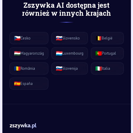
Zszywka AI dostępna jest
również w innych krajach
🇨🇿
🇸🇰
🇧🇪
Česko
Slovensko
België
🇭🇺
🇱🇺
🇵🇹
Magyarország
Luxembourg
Portugal
🇷🇴
🇸🇮
🇮🇹
România
Slovenija
Italia
🇪🇸
España
zszywka.pl