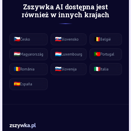
Zszywka AI dostępna jest
również w innych krajach
🇨🇿
🇸🇰
🇧🇪
Česko
Slovensko
België
🇭🇺
🇱🇺
🇵🇹
Magyarország
Luxembourg
Portugal
🇷🇴
🇸🇮
🇮🇹
România
Slovenija
Italia
🇪🇸
España
zszywka.pl