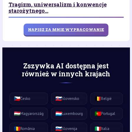
Tragizm, uniwersalizm i konwencje
starożytnego...
NAPISZ ZA MNIE WYPRACOWANIE
Zszywka AI dostępna jest
również w innych krajach
🇨🇿
🇸🇰
🇧🇪
Česko
Slovensko
België
🇭🇺
🇱🇺
🇵🇹
Magyarország
Luxembourg
Portugal
🇷🇴
🇸🇮
🇮🇹
România
Slovenija
Italia