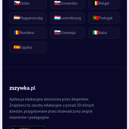
🇨🇿
🇸🇰
🇧🇪
Česko
Slovensko
België
🇭🇺
🇱🇺
🇵🇹
Magyarország
Luxembourg
Portugal
🇷🇴
🇸🇮
🇮🇹
România
Slovenija
Italia
🇪🇸
España
zszywka.pl
Aplikacja edukacyjna stworzona przez ekspertów.
Znajdziesz tu zasoby edukacyjne z ponad 20 różnych
dziedzin, przygotowane przez doświadczony zespół
inżynierów i pedagogów.