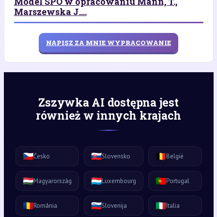
Model SPO w opracowaniu Mann, T.,
Marszewska J....
NAPISZ ZA MNIE WYPRACOWANIE
Zszywka AI dostępna jest
również w innych krajach
🇨🇿
🇸🇰
🇧🇪
Česko
Slovensko
België
🇭🇺
🇱🇺
🇵🇹
Magyarország
Luxembourg
Portugal
🇷🇴
🇸🇮
🇮🇹
România
Slovenija
Italia