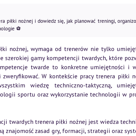
 piłki nożnej i dowiedz się, jak planować treningi, organiz
nologie ⚽
iłki nożnej, wymaga od trenerów nie tylko umiejęt
e szerokiej gamy kompetencji twardych, które pozw
mpetencje twarde to konkretne umiejętności i w
 zweryfikować. W kontekście pracy trenera piłki no
ystkim wiedzę techniczno-taktyczną, umiejętn
jologii sportu oraz wykorzystanie technologii w pro
ji twardych trenera piłki nożnej jest wiedza techn
ą znajomość zasad gry, formacji, strategii oraz sys