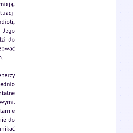
ieją, 
uacji 
ioli, 
 Jego 
zi do 
zować 
m.
nerzy 
dnio 
talne 
ymi. 
arnie 
ie do 
nikać 