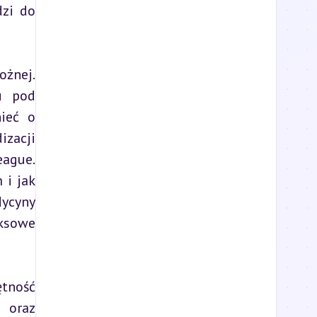
zi do 
żnej. 
u pod 
ieć o 
zacji 
ague. 
i jak 
ycyny 
ksowe 
tność 
oraz 