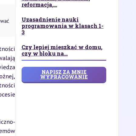
reformacja,...
Uzasadnienie nauki
ować
programowania w klasach 1-
3
Czy lepiej mieszkać w domu,
ności 
czy w bloku na...
alają 
iedza 
NAPISZ ZA MNIE
żnej, 
WYPRACOWANIE
ości 
cesie 
iczno-
temów 