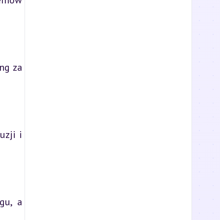
temów
ng za
zji i
gu, a