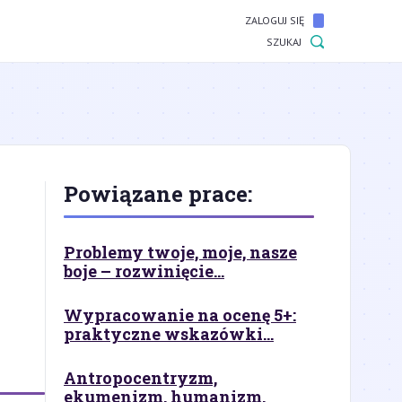
ZALOGUJ SIĘ
SZUKAJ
Powiązane prace:
Problemy twoje, moje, nasze
boje – rozwinięcie...
Wypracowanie na ocenę 5+:
praktyczne wskazówki...
Antropocentryzm,
ekumenizm, humanizm,