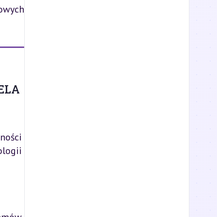
owych 
ELA
ności
logii