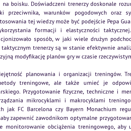
 na boisku. Doświadczeni trenerzy doskonale rozum
ki przeciwnika, warunków pogodowych oraz syt
osowania tej wiedzy może być podejście Pepa Guard
orzystania formacji i elastyczności taktycznej.
lucjonizowało sposób, w jaki wiele drużyn podchod
taktycznym trenerzy są w stanie efektywnie anali
yzyjną modyfikację planów gry w czasie rzeczywisty
jętność planowania i organizacji treningów. Tre
etody treningowe, ale także umieć je odpowie
skiego. Przygotowanie fizyczne, techniczne i men
ądzania mikrocyklami i makrocyklami treningow
ch jak FC Barcelona czy Bayern Monachium regul
, aby zapewnić zawodnikom optymalne przygotowan
e monitorowanie obciążenia treningowego, aby u