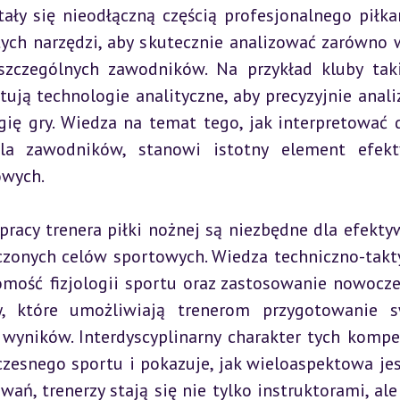
ły się nieodłączną częścią profesjonalnego piłkar
ych narzędzi, aby skutecznie analizować zarówno w
szczególnych zawodników. Na przykład kluby taki
ują technologie analityczne, aby precyzyjnie anali
ię gry. Wiedza na temat tego, jak interpretować d
la zawodników, stanowi istotny element efekt
owych.
acy trenera piłki nożnej są niezbędne dla efekty
czonych celów sportowych. Wiedza techniczno-takty
omość fizjologii sportu oraz zastosowanie nowocze
, które umożliwiają trenerom przygotowanie sw
yników. Interdyscyplinarny charakter tych kompet
zesnego sportu i pokazuje, jak wieloaspektowa jest
ań, trenerzy stają się nie tylko instruktorami, ale 