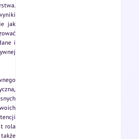
stwa. 
yniki 
e jak 
zować 
ane i 
ywnej 
wnego 
czna, 
snych 
oich 
encji 
 rola 
także 