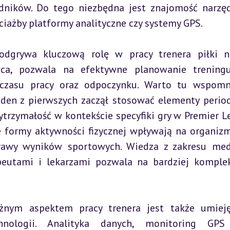
dników. Do tego niezbędna jest znajomość narzęd
ociażby platformy analityczne czy systemy GPS.
odgrywa kluczową rolę w pracy trenera piłki no
wca, pozwala na efektywne planowanie trening
 czasu pracy oraz odpoczynku. Warto tu wspomn
eden z pierwszych zaczął stosować elementy periodi
trzymałość w kontekście specyfiki gry w Premier Le
 formy aktywności fizycznej wpływają na organizm 
awy wyników sportowych. Wiedza z zakresu med
apeutami i lekarzami pozwala na bardziej komple
żnym aspektem pracy trenera jest także umieję
nologii. Analityka danych, monitoring GPS 