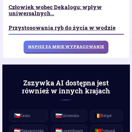
Człowiek wobec Dekalogu: wpływ
uniwersalnych...
Przystosowania ryb do życia w wodzie
NAPISZ ZA MNIE WYPRACOWANIE
Zszywka AI dostępna jest
również w innych krajach
🇨🇿
🇸🇰
🇧🇪
Česko
Slovensko
België
🇭🇺
🇱🇺
🇵🇹
Magyarország
Luxembourg
Portugal