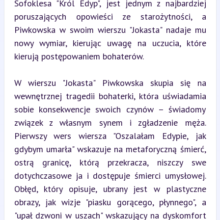
Sofoklesa "Król Edyp", jest jednym z najbardziej 
poruszających opowieści ze starożytności, a 
Piwkowska w swoim wierszu "Jokasta" nadaje mu 
nowy wymiar, kierując uwagę na uczucia, które 
kierują postępowaniem bohaterów.
W wierszu "Jokasta" Piwkowska skupia się na 
wewnętrznej tragedii bohaterki, która uświadamia 
sobie konsekwencje swoich czynów – świadomy 
związek z własnym synem i zgładzenie męża. 
Pierwszy wers wiersza "Oszalałam Edypie, jak 
gdybym umarła" wskazuje na metaforyczną śmierć, 
ostrą granicę, którą przekracza, niszczy swe 
dotychczasowe ja i dostępuje śmierci umysłowej. 
Obłęd, który opisuje, ubrany jest w plastyczne 
obrazy, jak wizje "piasku gorącego, płynnego", a 
"upał dzwoni w uszach" wskazujący na dyskomfort 