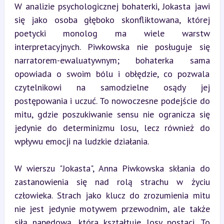
W analizie psychologicznej bohaterki, Jokasta jawi 
się jako osoba głęboko skonfliktowana, której 
poetycki monolog ma wiele warstw 
interpretacyjnych. Piwkowska nie posługuje się 
narratorem-ewaluatywnym; bohaterka sama 
opowiada o swoim bólu i obłędzie, co pozwala 
czytelnikowi na samodzielne osądy jej 
postępowania i uczuć. To nowoczesne podejście do 
mitu, gdzie poszukiwanie sensu nie ogranicza się 
jedynie do determinizmu losu, lecz również do 
wpływu emocji na ludzkie działania.
W wierszu "Jokasta", Anna Piwkowska skłania do 
zastanowienia się nad rolą strachu w życiu 
człowieka. Strach jako klucz do zrozumienia mitu 
nie jest jedynie motywem przewodnim, ale także 
siłą napędową, która kształtuje losy postaci. To 