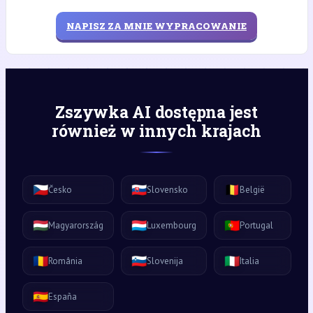
NAPISZ ZA MNIE WYPRACOWANIE
Zszywka AI dostępna jest
również w innych krajach
🇨🇿
🇸🇰
🇧🇪
Česko
Slovensko
België
🇭🇺
🇱🇺
🇵🇹
Magyarország
Luxembourg
Portugal
🇷🇴
🇸🇮
🇮🇹
România
Slovenija
Italia
🇪🇸
España