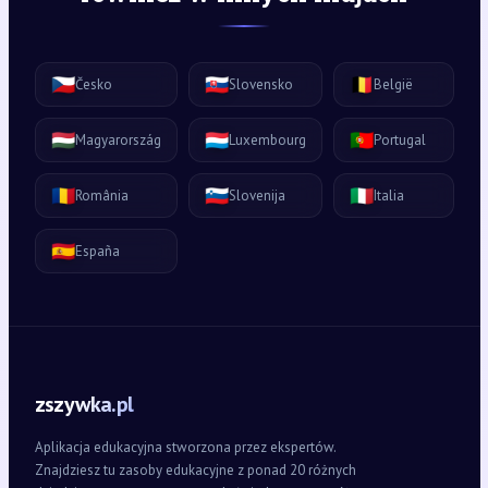
🇨🇿
🇸🇰
🇧🇪
Česko
Slovensko
België
🇭🇺
🇱🇺
🇵🇹
Magyarország
Luxembourg
Portugal
🇷🇴
🇸🇮
🇮🇹
România
Slovenija
Italia
🇪🇸
España
zszywka.pl
Aplikacja edukacyjna stworzona przez ekspertów.
Znajdziesz tu zasoby edukacyjne z ponad 20 różnych