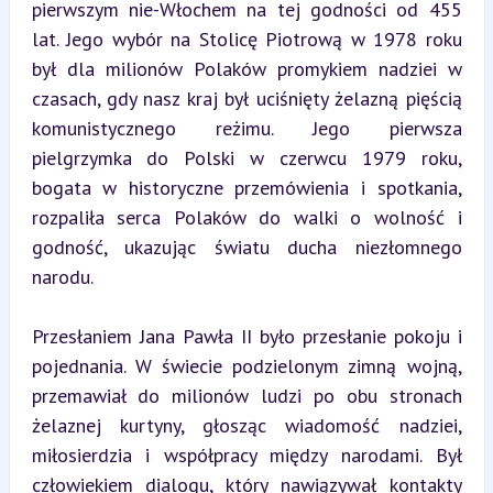
pierwszym nie-Włochem na tej godności od 455 
lat. Jego wybór na Stolicę Piotrową w 1978 roku 
był dla milionów Polaków promykiem nadziei w 
czasach, gdy nasz kraj był uciśnięty żelazną pięścią 
komunistycznego reżimu. Jego pierwsza 
pielgrzymka do Polski w czerwcu 1979 roku, 
bogata w historyczne przemówienia i spotkania, 
rozpaliła serca Polaków do walki o wolność i 
godność, ukazując światu ducha niezłomnego 
narodu.
Przesłaniem Jana Pawła II było przesłanie pokoju i 
pojednania. W świecie podzielonym zimną wojną, 
przemawiał do milionów ludzi po obu stronach 
żelaznej kurtyny, głosząc wiadomość nadziei, 
miłosierdzia i współpracy między narodami. Był 
człowiekiem dialogu, który nawiązywał kontakty 