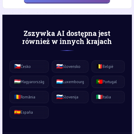
Zszywka AI dostępna jest
również w innych krajach
🇨🇿
🇸🇰
🇧🇪
Česko
Slovensko
België
🇭🇺
🇱🇺
🇵🇹
Magyarország
Luxembourg
Portugal
🇷🇴
🇸🇮
🇮🇹
România
Slovenija
Italia
🇪🇸
España